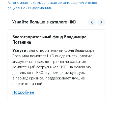
Автономная некоммерческая организация «Агентство
социальной информации»
Узнайте больше в каталоге НКО
Благотворительный фонд Владимира
Агент
Потанина
Услуг
Услуги:
Благотворительный фонд Владимира
матери
Потанина помогает НКО внедрять технологию
сектор
эндаумента, выделяет гранты на развитие
новост
компетенций сотрудников НКО, на основную
расска
деятельность НКО и учреждений культуры
некомм
в период кризиса, поддерживает лучшие
Подро
практики личной…
Подробнее