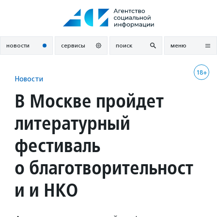
Перейти
к
содержанию
новости
сервисы
поиск
меню
18+
Новости
В Москве пройдет
литературный
фестиваль
о благотворительност
и и НКО