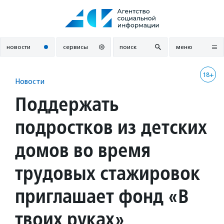
Перейти
к
содержанию
новости
сервисы
поиск
меню
18+
Новости
Поддержать
подростков из детских
домов во время
трудовых стажировок
приглашает фонд «В
твоих руках»