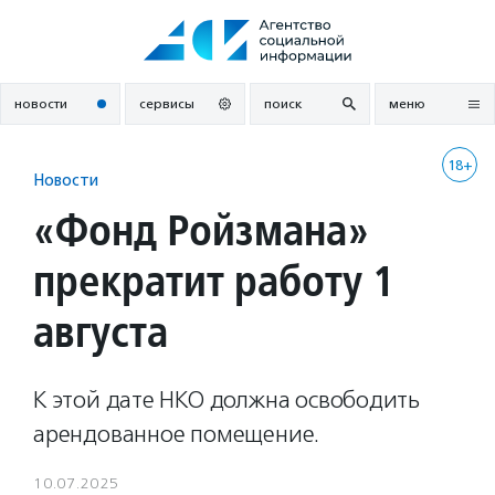
Перейти
к
содержанию
новости
сервисы
поиск
меню
18+
Новости
«Фонд Ройзмана»
прекратит работу 1
августа
К этой дате НКО должна освободить
арендованное помещение.
10.07.2025