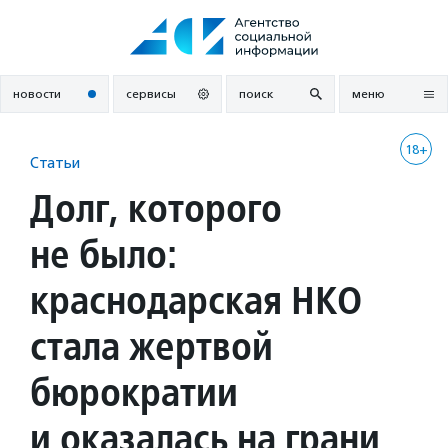
Перейти
к
содержанию
новости
сервисы
поиск
меню
18+
Статьи
Долг, которого
не было:
краснодарская НКО
стала жертвой
бюрократии
и оказалась на грани