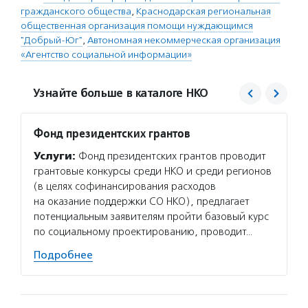
гражданского общества
,
Краснодарская региональная
общественная организация помощи нуждающимся
"Добрый-Юг"
,
Автономная некоммерческая организация
«Агентство социальной информации»
Узнайте больше в каталоге НКО
Фонд президентских грантов
Агент
Услуги:
Фонд президентских грантов проводит
Услуг
грантовые конкурсы среди НКО и среди регионов
матери
(в целях софинансирования расходов
сектор
на оказание поддержки СО НКО), предлагает
новост
потенциальным заявителям пройти базовый курс
расска
по социальному проектированию, проводит…
некомм
Подробнее
Подро