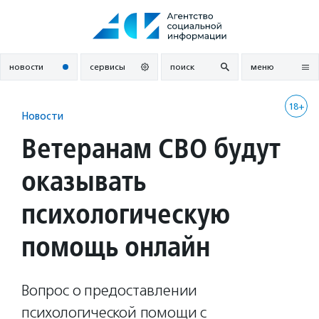
Перейти
к
содержанию
новости
сервисы
поиск
меню
18+
Новости
Ветеранам СВО будут
оказывать
психологическую
помощь онлайн
Вопрос о предоставлении
психологической помощи с