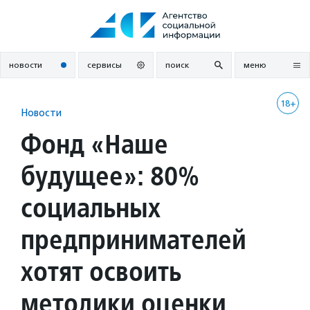
Перейти
к
содержанию
новости
сервисы
поиск
меню
18+
Новости
Фонд «Наше
будущее»: 80%
социальных
предпринимателей
хотят освоить
методики оценки