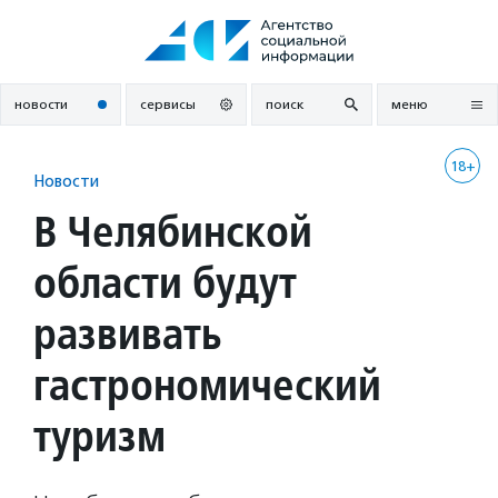
Перейти
к
содержанию
новости
сервисы
поиск
меню
18+
Новости
В Челябинской
области будут
развивать
гастрономический
туризм