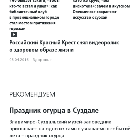
«Не бывает такого, чтобы
«Это же круче, чем
кто-то встал и ушел»: как
дискотека»: зачем в якутском
библиотечный клуб
Олекминске сохраняют
в провинциальном городе
искусство осуохай
стал местом притяжения
горожан
Российский Красный Крест снял видеоролик
о здоровом образе жизни
08.04.2016
·
Здоровье
РЕКОМЕНДУЕМ
Праздник огурца в Суздале
Владимиро-Суздальский музей-заповедник
приглашает на одно из самых узнаваемых событий
лета – праздник огурца.