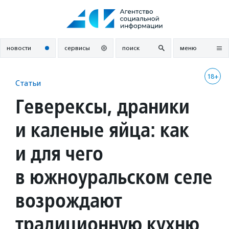
Перейти
к
содержанию
новости
сервисы
поиск
меню
18+
Статьи
Геверексы, драники
и каленые яйца: как
и для чего
в южноуральском селе
возрождают
традиционную кухню