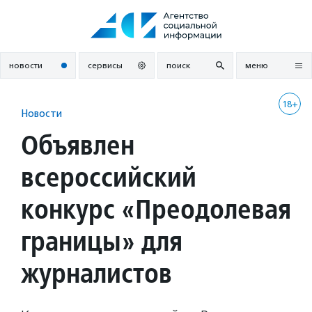
Перейти
к
содержанию
новости
сервисы
поиск
меню
18+
Новости
Объявлен
всероссийский
конкурс «Преодолевая
границы» для
журналистов