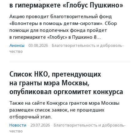
в гипермаркете «Глобус Пушкино»
Акцию проводит благотворительный фонд
«Волонтеры в помощь детям-сиротам». Сбор
помощи для подопечных фонда пройдет
в гипермаркете «Глобус» в Пушкино 8…
Анонсы
·
03.08.2026
·
Благотвори­тель­ность и доброволь­
чест­во
Список НКО, претендующих
на гранты мэра Москвы,
опубликовал оргкомитет конкурса
Также на сайте Конкурса грантов мэра Москвы
размещен список заявок, не прошедших
отборочный этап.
Новости
·
29.07.2026
·
Благотвори­тель­ность и доброволь­
чест­во