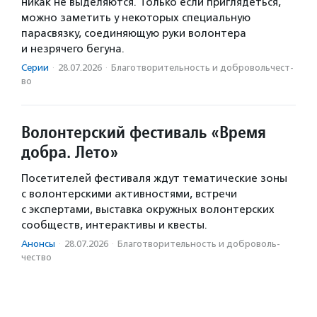
никак не выделяются. Только если приглядеться,
можно заметить у некоторых специальную
парасвязку, соединяющую руки волонтера
и незрячего бегуна.
Серии
·
28.07.2026
·
Благотвори­тель­ность и доброволь­чест­
во
Волонтерский фестиваль «Время
добра. Лето»
Посетителей фестиваля ждут тематические зоны
с волонтерскими активностями, встречи
с экспертами, выставка окружных волонтерских
сообществ, интерактивы и квесты.
Анонсы
·
28.07.2026
·
Благотвори­тель­ность и доброволь­
чест­во