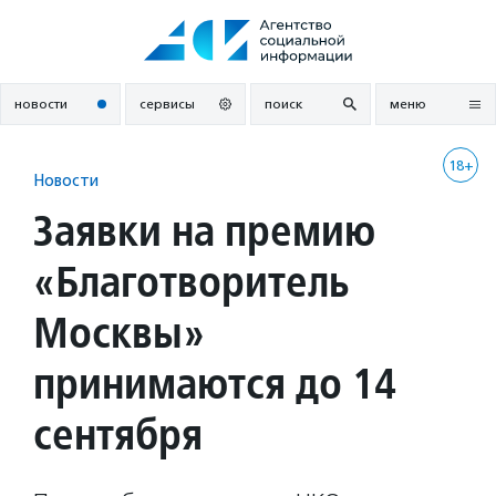
Перейти
к
содержанию
новости
сервисы
поиск
меню
18+
Новости
Заявки на премию
«Благотворитель
Москвы»
принимаются до 14
сентября