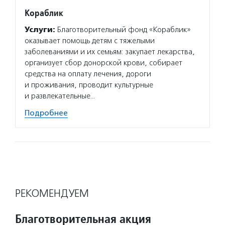
Кораблик
Жизнь
Услуги:
Благотворительный фонд «Кораблик»
Услуг
оказывает помощь детям с тяжелыми
чудо» 
заболеваниями и их семьям: закупает лекарства,
обслед
организует сбор донорской крови, собирает
для се
средства на оплату лечения, дороги
печени
и проживания, проводит культурные
оплачи
и развлекательные…
Подро
Подробнее
РЕКОМЕНДУЕМ
Благотворительная акция