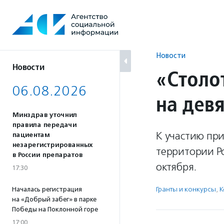
Перейти
к
содержанию
Новости
Новости
«Столо
06.08.2026
на дев
Минздрав уточнил
правила передачи
К участию пр
пациентам
незарегистрированных
территории Р
в России препаратов
октября.
17:30
Гранты и конкурсы
,
К
Началась регистрация
на «Добрый забег» в парке
Победы на Поклонной горе
17:00