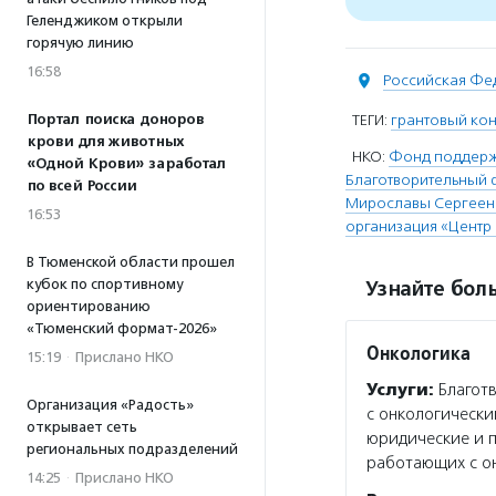
Геленджиком открыли
горячую линию
16:58
Российская Фе
Портал поиска доноров
ТЕГИ:
грантовый ко
крови для животных
НКО:
Фонд поддержк
«Одной Крови» заработал
Благотворительный 
по всей России
Мирославы Сергеен
16:53
организация «Центр
В Тюменской области прошел
кубок по спортивному
Узнайте боль
ориентированию
«Тюменский формат-2026»
Онкологика
15:19
·
Прислано НКО
Услуги:
Благотв
Организация «Радость»
с онкологически
открывает сеть
юридические и п
региональных подразделений
работающих с о
14:25
·
Прислано НКО