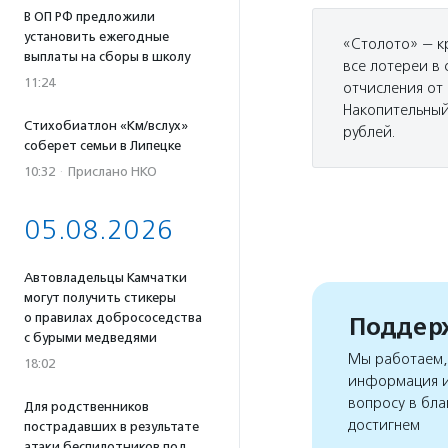
В ОП РФ предложили
установить ежегодные
«Столото» — к
выплаты на сборы в школу
все лотереи в
11:24
отчисления от
Накопительный
Стихобиатлон «Км/вслух»
рублей.
соберет семьи в Липецке
10:32
·
Прислано НКО
05.08.2026
Автовладельцы Камчатки
могут получить стикеры
о правилах добрососедства
Поддерж
с бурыми медведями
Мы работаем, 
18:02
информация и
вопросу в бла
Для родственников
достигнем
пострадавших в результате
атаки беспилотников под