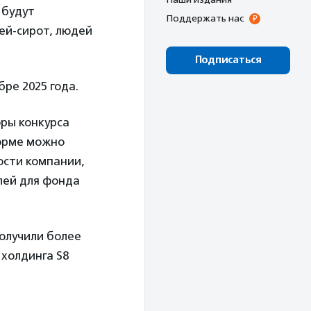
 будут
Поддержать нас
ей-сирот, людей
Подписаться
бре 2025 года.
оры конкурса
форме можно
ости компании,
лей для фонда
получили более
 холдинга S8