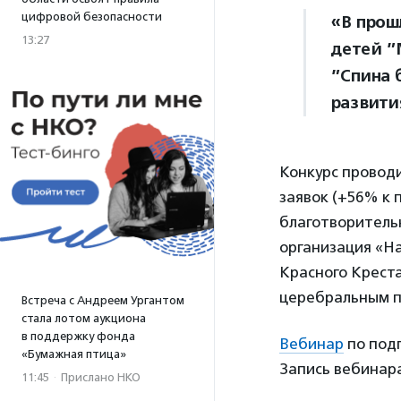
цифровой безопасности
«В прош
13:27
детей ”
”Спина 
развити
Конкурс проводи
заявок (+56% к 
благотворитель
организация «На
Красного Крест
церебральным п
Встреча с Андреем Ургантом
стала лотом аукциона
в поддержку фонда
Вебинар
по подг
«Бумажная птица»
Запись вебинара
11:45
·
Прислано НКО