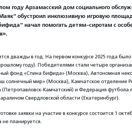
лом году Арзамасский дом социального обслуж
Маяк” обустроил инклюзивную игровую площад
бифида” начал помогать детям-сиротам с особ
я».
тся дважды в год. На первом конкурсе 2025 года было
прошлому году). Победителями стали четыре организа
ный фонд «Спина бифида» (Москва), Автономная нек
ш солнечный мир» (Москва), Камчатское отделение Р
а (Петропавловск-Камчатский) и Федерация футбола л
араличом Свердловской области (Екатеринбург).
отовке заявки на участие в конкурсе состоится 1 октябр
 не планируется.