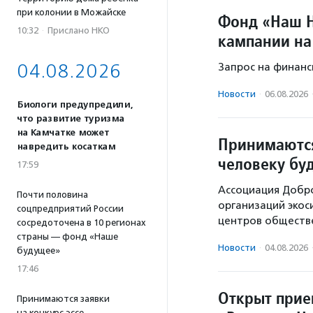
при колонии в Можайске
Фонд «Наш Н
10:32
·
Прислано НКО
кампании на
04.08.2026
Запрос на финанс
Новости
·
06.08.2026
Биологи предупредили,
что развитие туризма
на Камчатке может
Принимаются
навредить косаткам
человеку бу
17:59
Ассоциация Добр
Почти половина
организаций экос
соцпредприятий России
центров обществе
сосредоточена в 10 регионах
страны — фонд «Наше
Новости
·
04.08.2026
будущее»
17:46
Открыт прие
Принимаются заявки
на конкурс эссе