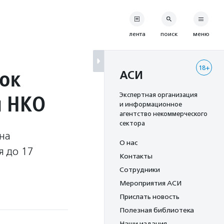
лента
поиск
меню
18+
вок
АСИ
я НКО
Экспертная организация
и информационное
агентство некоммерческого
сектора
на
О нас
я до 17
Контакты
Сотрудники
Мероприятия АСИ
Прислать новость
Полезная библиотека
Наши издания