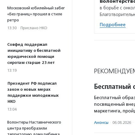
Волонтерств
в борьбе с онко
Московский юбилейный забег
«Без границ» прошел в стиле
Благотворитель
ретро
Подробнее
13:30
·
Прислано НКО
Совфед поддержал
инициативу о бесплатной
юридической помощи
сиротам старше 23 лет
РЕКОМЕНДУЕ
13:19
Президент РФ подписал
Бесплатный 
закон о новых мерах
поддержки молодежных
Бесплатный образ
НКО
посвященный вне
13:04
маркетинга, пройд
Волонтеры Наставнического
Анонсы
·
06.08.2026
·
центра преобразили
территорию дома ребенка