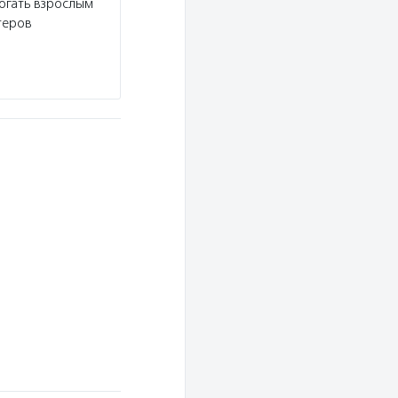
огать взрослым
теров