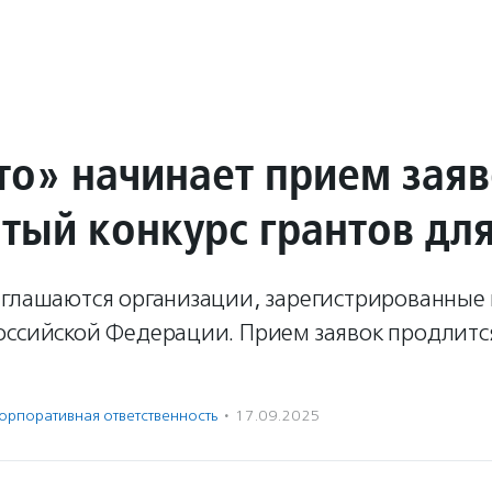
то» начинает прием зая
ятый конкурс грантов дл
иглашаются организации, зарегистрированные 
оссийской Федерации. Прием заявок продлитс
орпоративная ответственность
·
17.09.2025