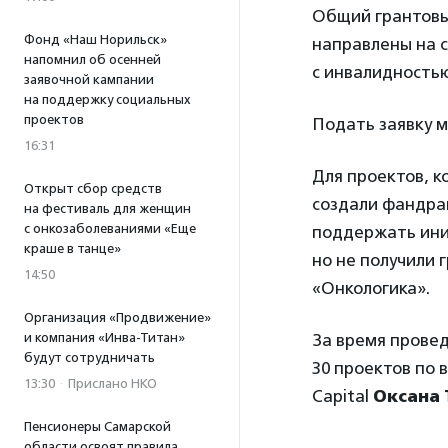
Общий грантовый
Фонд «Наш Норильск»
направлены на 
напомнил об осенней
с инвалидностью
заявочной кампании
на поддержку социальных
проектов
Подать заявку 
16:31
Для проектов, к
Открыт сбор средств
создали фандра
на фестиваль для женщин
с онкозаболеваниями «Еще
поддержать ини
краше в танце»
но не получили 
14:50
«Онкологика».
Организация «Продвижение»
и компания «Инва-Титан»
За время провед
будут сотрудничать
30 проектов по 
13:30
·
Прислано НКО
Capital
Оксана 
Пенсионеры Самарской
области освоят правила