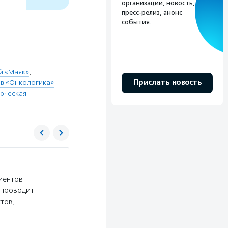
организации, новость,
пресс-релиз, анонс
события.
й «Маяк»
,
Прислать новость
ов «Онкологика»
рческая
Спина бифида
иентов
Услуги:
Фонд «Спина бифида» оказывает семьям
 проводит
ранней помощи, помогает беременным с установ
тов,
вовлекает детей и взрослых со spina…
Подробнее