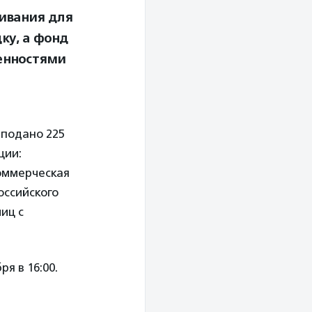
ивания для
ку, а фонд
енностями
 подано 225
ции:
оммерческая
оссийского
иц с
я в 16:00.