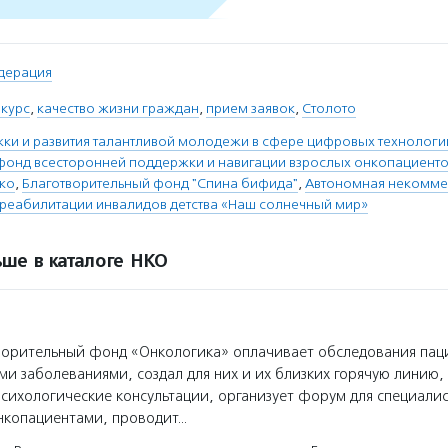
дерация
нкурс
,
качество жизни граждан
,
прием заявок
,
Столото
и и развития талантливой молодежи в сфере цифровых технологи
фонд всесторонней поддержки и навигации взрослых онкопациент
ко
,
Благотворительный фонд "Спина бифида"
,
Автономная некомме
 реабилитации инвалидов детства «Наш солнечный мир»
ше в каталоге НКО
орительный фонд «Онкологика» оплачивает обследования пац
ми заболеваниями, создал для них и их близких горячую линию,
сихологические консультации, организует форум для специалис
нкопациентами, проводит…