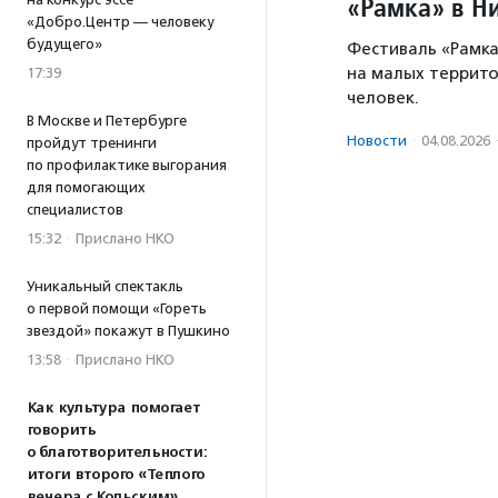
«Рамка» в Н
«Добро.Центр — человеку
будущего»
Фестиваль «Рамка
на малых территор
17:39
человек.
В Москве и Петербурге
Новости
·
04.08.2026
пройдут тренинги
по профилактике выгорания
для помогающих
специалистов
15:32
·
Прислано НКО
Уникальный спектакль
о первой помощи «Гореть
звездой» покажут в Пушкино
13:58
·
Прислано НКО
Как культура помогает
говорить
о благотворительности:
итоги второго «Теплого
вечера с Кольским»