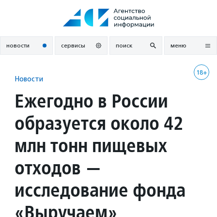
Перейти
к
содержанию
новости
сервисы
поиск
меню
18+
Новости
Ежегодно в России
образуется около 42
млн тонн пищевых
отходов —
исследование фонда
«Выручаем»