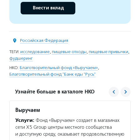
Внести вклад
Российская Федерация
ТЕГИ:
исследование
,
пищевые отходы
,
пищевые привычки
,
фудшеринг
НКО:
Благотворительный фонд «Выручаем»
,
Благотворительный фонд "Банк еды "Русь"
Узнайте больше в каталоге НКО
Выручаем
Банк 
Услуги:
Фонд «Выручаем» создает в магазинах
Услуг
сети Х5 Group центры местного сообщества
произв
и доступную среду, оказывает продовольственную
и сель