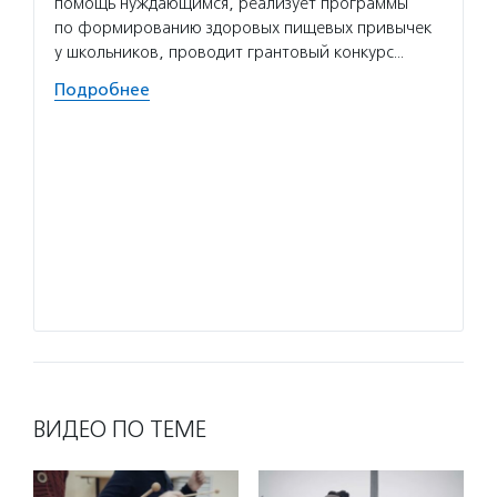
помощь нуждающимся, реализует программы
невост
по формированию здоровых пищевых привычек
и расп
у школьников, проводит грантовый конкурс…
продов
и разд
Подробнее
регио
Волон
фасуют
«Народ
в мага
продук
с прод
Подро
ВИДЕО ПО ТЕМЕ