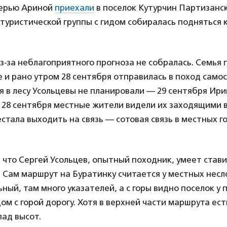
черью Ариной
приехали
в поселок Кутурчин Партизанск
 туристической группы с гидом собиралась подняться 
з-за неблагоприятного прогноза не собралась. Семья
 и рано утром 28 сентября отправилась в поход само
я в лесу Усольцевы не планировали — 29 сентября Ир
 28 сентября местные жители видели их заходящими в
естала выходить на связь — сотовая связь в местных г
 что Сергей Усольцев, опытный походник, умеет стави
. Сам маршрут на Буратинку считается у местных нес
ый, там много указателей, а с горы видно поселок у 
м с горой дорогу. Хотя в верхней части маршрута ест
ад высот.