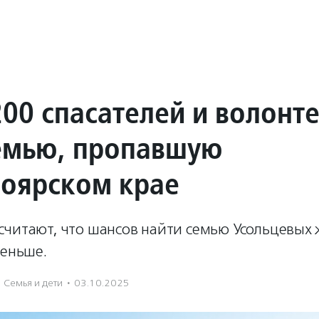
200 спасателей и волонт
емью, пропавшую
ноярском крае
считают, что шансов найти семью Усольцевых
меньше.
Семья и дети
·
03.10.2025