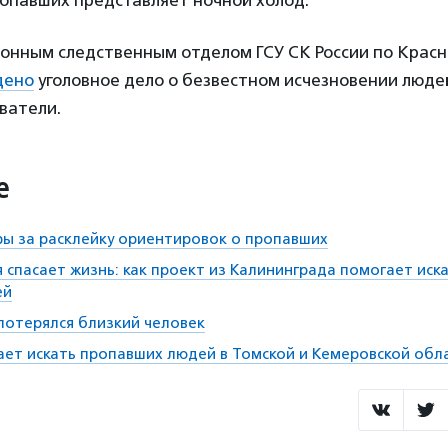
ропавших представляет ночной холод.
онным следственным отделом ГСУ СК России по Красн
дено
уголовное дело о безвестном исчезновении люде
ватели.
е
ы за расклейку ориентировок о пропавших
я спасает жизнь: как проект из Калининграда помогает иск
ей
 потерялся близкий человек
ает искать пропавших людей в Томской и Кемеровской обл