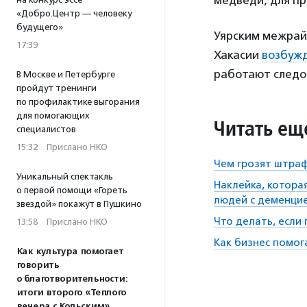
медведи, для п
«Добро.Центр — человеку
будущего»
Уярским межрай
17:39
Хакасии
возбуж
работают следо
В Москве и Петербурге
пройдут тренинги
по профилактике выгорания
для помогающих
Читать ещ
специалистов
15:32
·
Прислано НКО
Чем грозят штраф
Уникальный спектакль
Наклейка, котора
о первой помощи «Гореть
людей с деменци
звездой» покажут в Пушкино
Что делать, если
13:58
·
Прислано НКО
Как бизнес помог
Как культура помогает
говорить
о благотворительности:
итоги второго «Теплого
вечера с Кольским»