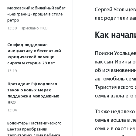
Московский юбилейный забег
Сергей Усольцев
«Без границ» прошел в стиле
лес родители за
ретро
13:30
·
Прислано НКО
Как начал
Совфед поддержал
инициативу о бесплатной
Поиски Усольцев
юридической помощи
как сын Ирины о
сиротам старше 23 лет
об исчезновени
13:19
автомобиль семь
Президент РФ подписал
Туристического 
закон о новых мерах
семья взяла его 
поддержки молодежных
НКО
13:04
Также недалеко 
семья вошла в л
Волонтеры Наставнического
семьи в охотнич
центра преобразили
территорию дома ребенка