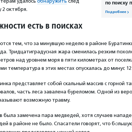
нтерам удалось
обнаружить
след
по поиску 
 2 октября.
Подробнее
жности есть в поисках
тся тем, что за минувшую неделю в районе Буратинк
ода. Тридцатиградусная жара сменилась резким похол
етров над уровнем моря в пяти километрах от поселк
ами температура в этих местах опускалась до минус 12
инка представляет собой скальный массив с горной т
валов, часть леса завалена буреломом. Одной из вер
называют возможную травму.
в была замечена пара медведей, хотя случаев нападе
ей в районе не было. Спасатели говорят, что б
о
льшую