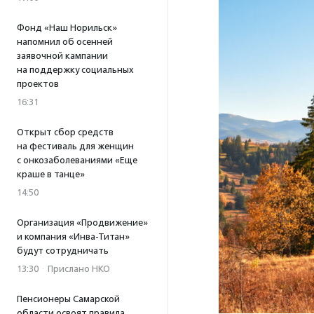
Фонд «Наш Норильск»
напомнил об осенней
заявочной кампании
на поддержку социальных
проектов
16:31
Открыт сбор средств
на фестиваль для женщин
с онкозаболеваниями «Еще
краше в танце»
14:50
Организация «Продвижение»
и компания «Инва-Титан»
будут сотрудничать
13:30
·
Прислано НКО
Пенсионеры Самарской
области освоят правила