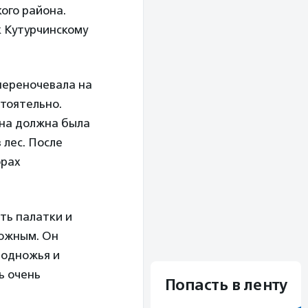
ого района.
к Кутурчинскому
 переночевала на
стоятельно.
ина должна была
 лес. После
орах
ть палатки и
ложным. Он
подножья и
ь очень
Попасть в ленту