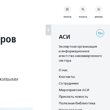
лента
поиск
меню
18+
еров
АСИ
Экспертная организация
и информационное
агентство некоммерческого
сектора
О нас
Контакты
 живыми
Сотрудники
Мероприятия АСИ
Прислать новость
Полезная библиотека
Наши издания