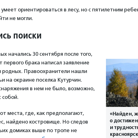
 умеет ориентироваться в лесу, но с пятилетним ребе
йти не могли.
ись поиски
ых начались 30 сентября после того,
т первого брака написал заявление
и родных. Правоохранители нашли
и на окраине поселка Кутурчин.
снаряжения в нем не было, возможно,
с собой.
от места, где, как предполагают,
«Найден, ж
о достижен
ес, найдено костровище. Но следов
и трудност
ьих домиках выше по тропе не
красноярск