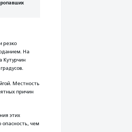
пропавших
и резко
оданием. На
а Кутурчин
 градусов.
айгой. Местность
оятных причин
ния этих
 опасность, чем