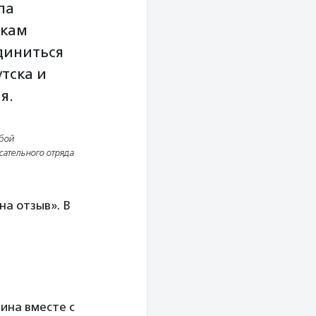
па
скам
диниться
тска и
я.
бой
сательного отряда
а отзыв». В
рина вместе с