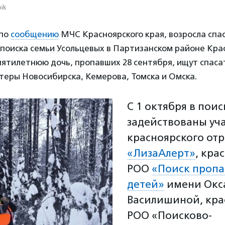
pik
 по
сообщению
МЧС Красноярского края, возросла спа
 поиска семьи Усольцевых в Партизанском районе Крас
пятилетнюю дочь, пропавших 28 сентября, ищут спаса
теры Новосибирска, Кемерова, Томска и Омска.
С 1 октября в поис
задействованы уч
красноярского от
«ЛизаАлерт»
, кра
РОО
«Поиск проп
детей»
имени Окс
Василишиной, кра
РОО «Поисково-