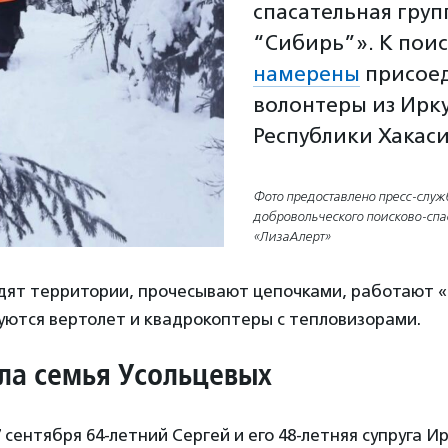
спасательная груп
“Сибирь”». К пои
намерены
присое
волонтеры из Ирку
Республики Хакаси
Фото предоставлено пресс-служ
добровольческого поисково-спа
«ЛизаАлерт»
дят территории, прочесывают цепочками, работают «н
уются вертолет и квадрокоптеры с тепловизорами.
ла семья Усольцевых
7 сентября 64-летний Сергей и его 48-летняя супруга И