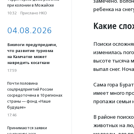
замечено. Воло
при колонии в Можайске
ребенка на снегу
10:32
·
Прислано НКО
Какие сло
04.08.2026
Поиски осложняю
Биологи предупредили,
что развитие туризма
изменилась пог
на Камчатке может
высоте тысяча м
навредить косаткам
выпал снег. Ноч
17:59
Почти половина
Сама гора Бурат
соцпредприятий России
имеет много про
сосредоточена в 10 регионах
пропажи семьи 
страны — фонд «Наше
будущее»
17:46
В районе поиско
животных на люд
Принимаются заявки
на конкурс эссе