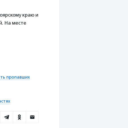
оярскому краю и
й. На месте
ать пропавших
астях