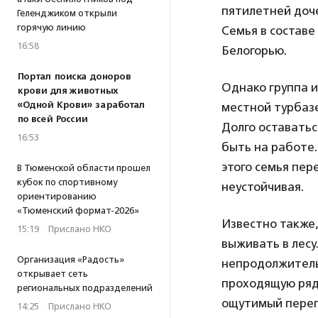
пятилетней до
Геленджиком открыли
горячую линию
Семья в составе
16:58
Белогорью.
Портал поиска доноров
Однако группа и
крови для животных
«Одной Крови» заработал
местной турбазе
по всей России
Долго оставатьс
16:53
быть на работе.
этого семья пер
В Тюменской области прошел
кубок по спортивному
неустойчивая.
ориентированию
«Тюменский формат-2026»
Известно также,
15:19
·
Прислано НКО
выживать в лесу
Организация «Радость»
непродолжительн
открывает сеть
проходящую рядо
региональных подразделений
ощутимый переп
14:25
·
Прислано НКО