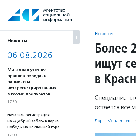
Перейти
к
содержанию
Новости
Новости
Более 
06.08.2026
ищут с
Минздрав уточнил
в Крас
правила передачи
пациентам
незарегистрированных
в России препаратов
Специалисты 
17:30
остается все 
Началась регистрация
Дарья Менделеева
·
на «Добрый забег» в парке
Победы на Поклонной горе
17:00