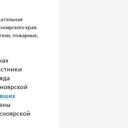
сательная
ноярского края.
тели, пожарные,
ках
астники
ряда
сноярской
авших
аны
сноярской