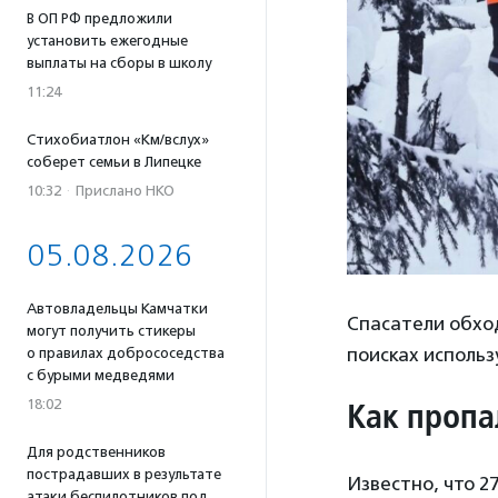
В ОП РФ предложили
установить ежегодные
выплаты на сборы в школу
11:24
Стихобиатлон «Км/вслух»
соберет семьи в Липецке
10:32
·
Прислано НКО
05.08.2026
Автовладельцы Камчатки
Спасатели обхо
могут получить стикеры
поисках использ
о правилах добрососедства
с бурыми медведями
Как пропа
18:02
Для родственников
пострадавших в результате
Известно, что 2
атаки беспилотников под