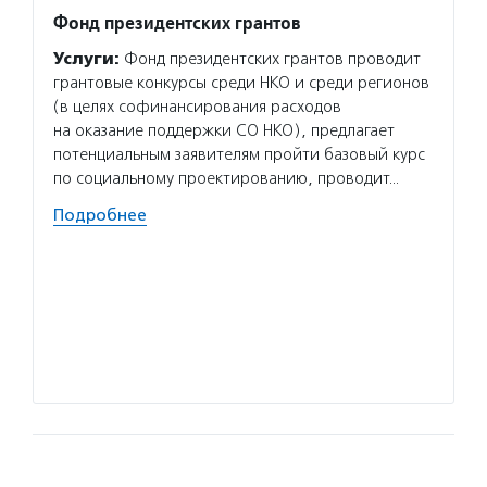
Фонд президентских грантов
Форум
Услуги:
Фонд президентских грантов проводит
Услуг
грантовые конкурсы среди НКО и среди регионов
всерос
(в целях софинансирования расходов
отсчет
на оказание поддержки СО НКО), предлагает
о благ
потенциальным заявителям пройти базовый курс
благот
по социальному проектированию, проводит…
практи
и соци
Подробнее
ежего
Подро