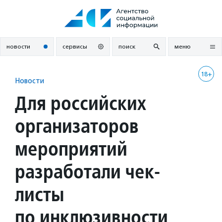
Перейти
к
содержанию
новости
сервисы
поиск
меню
18+
Новости
Для российских
организаторов
мероприятий
разработали чек-
листы
по инклюзивности