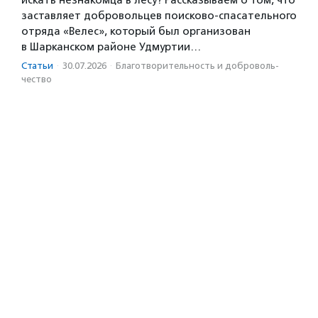
искать незнакомца в лесу? Рассказываем о том, что
заставляет добровольцев поисково-спасательного
отряда «Велес», который был организован
в Шарканском районе Удмуртии…
Статьи
·
30.07.2026
·
Благотвори­тель­ность и доброволь­
чест­во