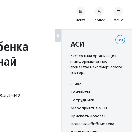
лента
поиск
меню
18+
бенка
АСИ
чай
Экспертная организация
и информационное
агентство некоммерческого
сектора
О нас
Контакты
оседних
Сотрудники
Мероприятия АСИ
Прислать новость
Полезная библиотека
Наши издания