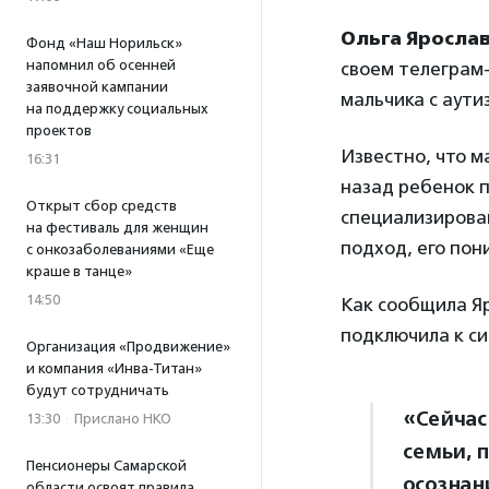
Ольга Яросла
Фонд «Наш Норильск»
напомнил об осенней
своем телеграм-
заявочной кампании
мальчика с аути
на поддержку социальных
проектов
Известно, что м
16:31
назад ребенок п
Открыт сбор средств
специализирован
на фестиваль для женщин
подход, его по
с онкозаболеваниями «Еще
краше в танце»
14:50
Как сообщила Яр
подключила к с
Организация «Продвижение»
и компания «Инва-Титан»
будут сотрудничать
«Сейчас
13:30
·
Прислано НКО
семьи, п
Пенсионеры Самарской
осознан
области освоят правила