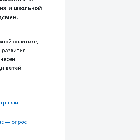
их и школьной
дсмен.
жной политике,
 развития
внесен
и детей.
 травли
ес — опрос