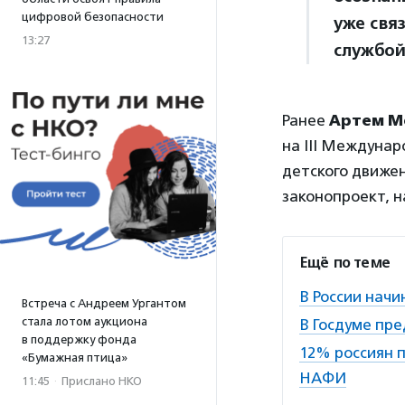
цифровой безопасности
уже свя
13:27
службой
Ранее
Артем М
на III Междуна
детского движе
законопроект, 
Ещё по теме
В России начи
Встреча с Андреем Ургантом
стала лотом аукциона
В Госдуме пр
в поддержку фонда
12% россиян п
«Бумажная птица»
НАФИ
11:45
·
Прислано НКО