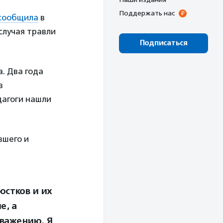
Поддержать нас
сообщила
в
случая травли
Подписаться
. Два года
в
дагоги нашли
вшего и
остков и их
е, а
важению. Я