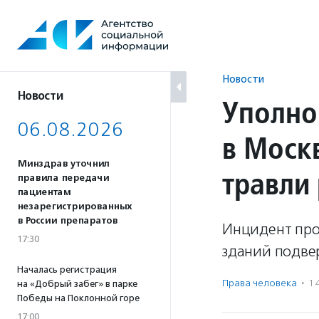
Перейти
к
содержанию
Новости
Новости
Уполно
06.08.2026
в Москв
Минздрав уточнил
травли
правила передачи
пациентам
незарегистрированных
в России препаратов
Инцидент прои
17:30
зданий подве
Началась регистрация
Права человека
·
1
на «Добрый забег» в парке
Победы на Поклонной горе
17:00