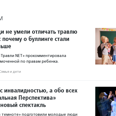
М
и не умели отличать травлю
: почему о буллинге стали
льше
 «Травли NET» прокомментировала
моченной по правам ребенка.
Семья и дети
с инвалидностью, а обо всех
ральная Перспектива»
 новый спектакль
 в темноте» подготовили молодые люди