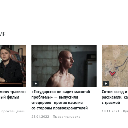
МЕ
 меня травил»:
«Государство не видит масштаб
Сотни звезд и
ный фильм
проблемы» — выпустили
рассказали, к
спецпроект против насилия
с травмой
со стороны правоохранителей
и просвещение
19.11.2021
·
Ку
28.01.2022
·
Права человека