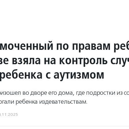
моченный по правам ре
е взяла на контроль слу
 ребенка с аутизмом
зошел во дворе его дома, где подростки из с
ргали ребенка издевательствам.
4.11.2025