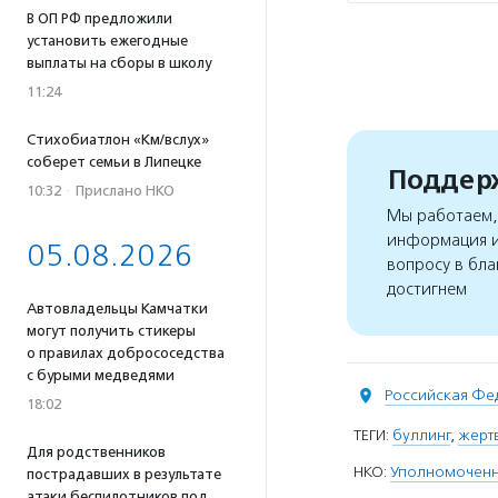
В ОП РФ предложили
установить ежегодные
выплаты на сборы в школу
11:24
Стихобиатлон «Км/вслух»
соберет семьи в Липецке
Поддерж
10:32
·
Прислано НКО
Мы работаем, 
информация и
05.08.2026
вопросу в бла
достигнем
Автовладельцы Камчатки
могут получить стикеры
о правилах добрососедства
с бурыми медведями
Российская Фе
18:02
ТЕГИ:
буллинг
,
жертв
Для родственников
НКО:
Уполномоченн
пострадавших в результате
атаки беспилотников под