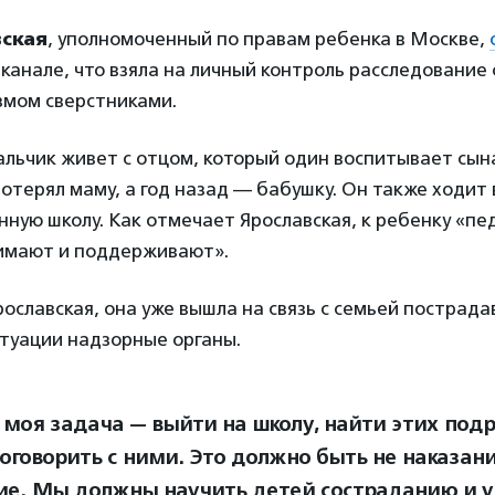
вская
, уполномоченный по правам ребенка в Москве,
канале, что
взяла на личный контроль расследование 
змом сверстниками.
альчик живет с отцом, который один воспитывает сына
отерял маму, а год назад — бабушку. Он также ходит 
ную школу. Как отмечает Ярославская, к ребенку «пе
нимают и поддерживают».
ославская, она уже вышла на связь с семьей пострада
итуации надзорные органы.
 моя задача — выйти на школу, найти этих подр
оговорить с ними. Это должно быть не наказани
ие. Мы должны научить детей состраданию и у