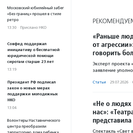
Московский юбилейный забег
«Без границ» прошел в стиле
РЕКОМЕНДУЕ
ретро
13:30
·
Прислано НКО
«Раньше люд
от агрессии»
Совфед поддержал
инициативу о бесплатной
говорить бо
юридической помощи
сиротам старше 23 лет
Эксперт проекта
13:19
заявление уполно
Статьи
·
29.07.2026
·
Президент РФ подписал
закон о новых мерах
поддержки молодежных
НКО
«Не о людях 
13:04
нас»: «Теат
представила
Волонтеры Наставнического
центра преобразили
Спектакль «Свет
территорию дома ребенка