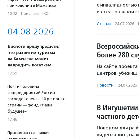
с инвалидностью
при колонии в Можайске
из театральной с
10:32
·
Прислано НКО
Статьи
·
24.07.2026
·
04.08.2026
Всероссийск
Биологи предупредили,
более 280 с
что развитие туризма
на Камчатке может
навредить косаткам
На сайте проекта
центров, убежищ 
17:59
Новости
·
24.07.2026
Почти половина
соцпредприятий России
сосредоточена в 10 регионах
В Ингушетии
страны — фонд «Наше
будущее»
частного дет
17:46
Поводом для разб
Принимаются заявки
видеозапись, на 
на конкурс эссе