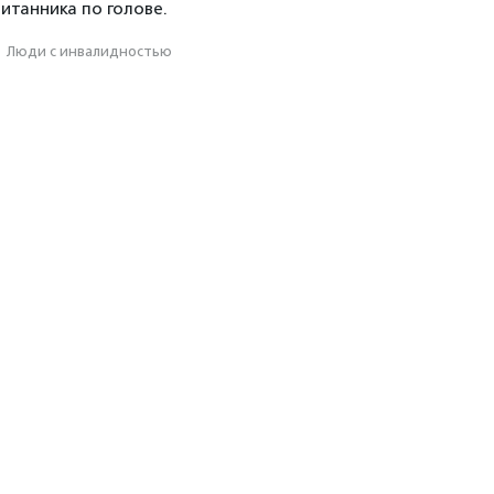
итанника по голове.
·
Люди с инвалидностью