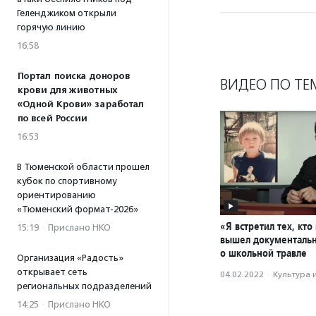
Геленджиком открыли
горячую линию
16:58
Портал поиска доноров
ВИДЕО ПО ТЕ
крови для животных
«Одной Крови» заработал
по всей России
16:53
В Тюменской области прошел
кубок по спортивному
ориентированию
«Тюменский формат-2026»
«Я встретил тех, кто
15:19
·
Прислано НКО
вышел документаль
о школьной травле
Организация «Радость»
открывает сеть
04.02.2022
·
Культура 
региональных подразделений
14:25
·
Прислано НКО