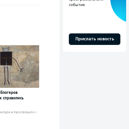
события.
Прислать новость
 блогеров
ак справились
льтура и просвещение