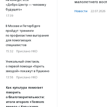
малолетнего восп
«Добро.Центр — человеку
будущего»
Новости
·
22.07.2026
17:39
В Москве и Петербурге
пройдут тренинги
по профилактике выгорания
для помогающих
специалистов
15:32
·
Прислано НКО
Уникальный спектакль
о первой помощи «Гореть
звездой» покажут в Пушкино
13:58
·
Прислано НКО
Как культура помогает
говорить
о благотворительности:
итоги второго «Теплого
вечера с Кольским»