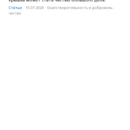
крышка может стать частью большого дела.
Статьи
·
15.07.2026
·
Благотвори­тель­ность и доброволь­
чест­во