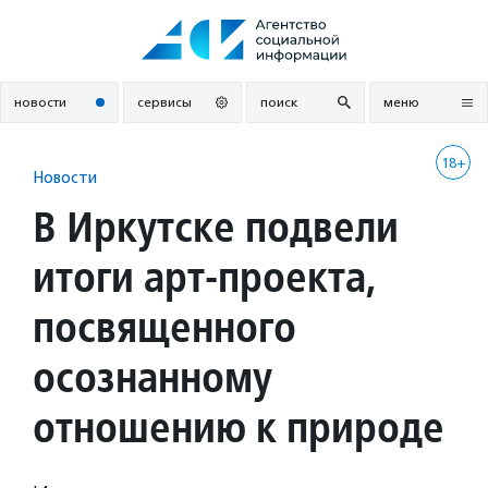
Перейти
к
содержанию
новости
сервисы
поиск
меню
18+
Новости
В Иркутске подвели
итоги арт-проекта,
посвященного
осознанному
отношению к природе