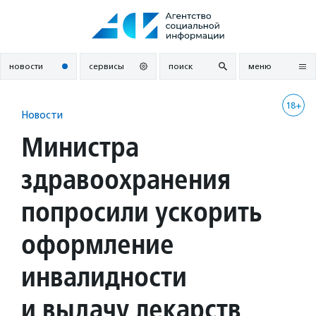
Перейти
к
содержанию
новости
сервисы
поиск
меню
18+
Новости
Министра
здравоохранения
попросили ускорить
оформление
инвалидности
и выдачу лекарств