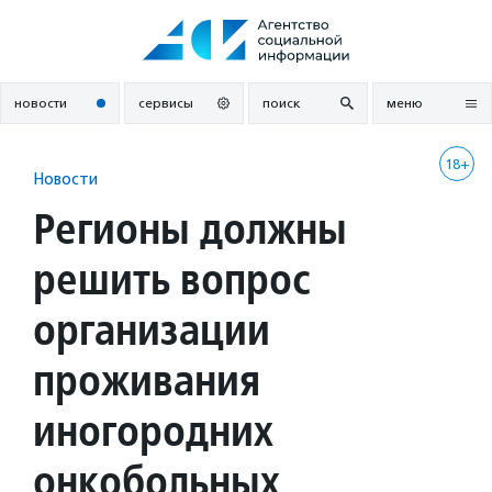
Перейти
к
содержанию
новости
сервисы
поиск
меню
18+
Новости
Регионы должны
решить вопрос
организации
проживания
иногородних
онкобольных