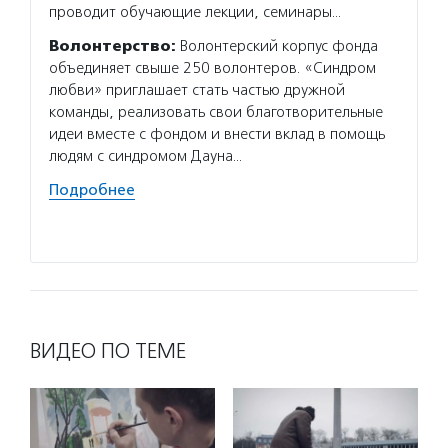
отделе
проводит обучающие лекции, семинары…
органи
Волонтерство:
Волонтерский корпус фонда
детей,
объединяет свыше 250 волонтеров. «Синдром
Волон
любви» приглашает стать частью дружной
Благот
команды, реализовать свои благотворительные
Хабенс
идеи вместе с фондом и внести вклад в помощь
в возр
людям с синдромом Дауна…
именно
Подробнее
задачи
Подро
ВИДЕО ПО ТЕМЕ