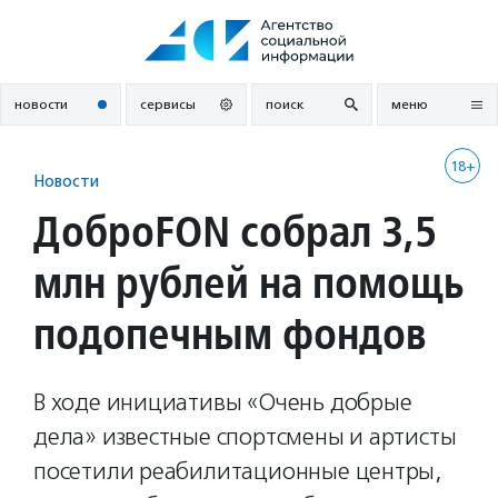
Перейти
к
содержанию
новости
сервисы
поиск
меню
18+
Новости
ДоброFON собрал 3,5
млн рублей на помощь
подопечным фондов
В ходе инициативы «Очень добрые
дела» известные спортсмены и артисты
посетили реабилитационные центры,