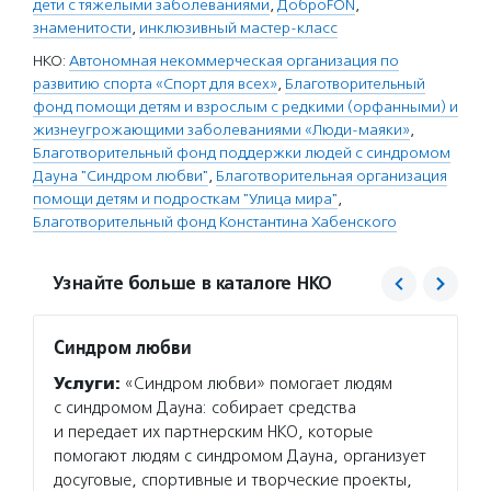
дети с тяжелыми заболеваниями
,
ДоброFON
,
знаменитости
,
инклюзивный мастер-класс
НКО:
Автономная некоммерческая организация по
развитию спорта «Спорт для всех»
,
Благотворительный
фонд помощи детям и взрослым с редкими (орфанными) и
жизнеугрожающими заболеваниями «Люди-маяки»
,
Благотворительный фонд поддержки людей с синдромом
Дауна "Синдром любви"
,
Благотворительная организация
помощи детям и подросткам "Улица мира"
,
Благотворительный фонд Константина Хабенского
Узнайте больше в каталоге НКО
Синдром любви
Благо
Хабен
Услуги:
«Синдром любви» помогает людям
Услуг
с синдромом Дауна: собирает средства
оплачи
и передает их партнерским НКО, которые
с онко
помогают людям с синдромом Дауна, организует
заболе
досуговые, спортивные и творческие проекты,