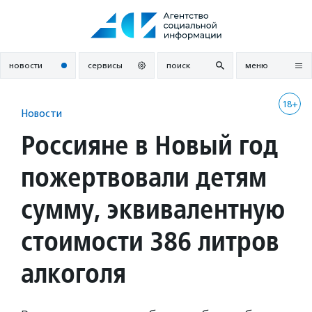
Перейти
к
содержанию
новости
сервисы
поиск
меню
18+
Новости
Россияне в Новый год
пожертвовали детям
сумму, эквивалентную
стоимости 386 литров
алкоголя