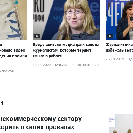
й
Представители медиа дали советы
Журналистика 
ковало видео
журналистам, которые теряют
избежать выг
ждения премии
смысл в работе
25.10.2019
·
Зд
11.11.2022
·
Культура и просвещение
конкурсы
М
 некоммерческому сектору
ворить о своих провалах