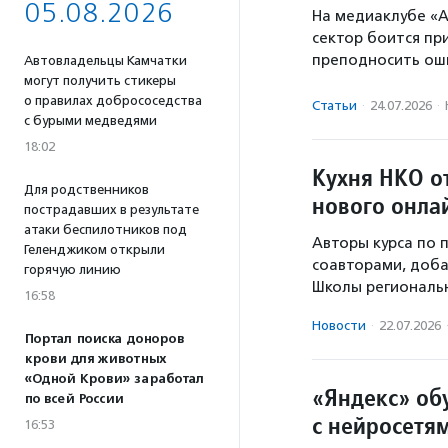
05.08.2026
На медиаклубе «А
сектор боится при
преподносить ош
Автовладельцы Камчатки
могут получить стикеры
о правилах добрососедства
Статьи
·
24.07.2026
·
с бурыми медведями
18:02
Кухня НКО о
Для родственников
нового онла
пострадавших в результате
атаки беспилотников под
Авторы курса по 
Геленджиком открыли
соавторами, доба
горячую линию
Школы региональн
16:58
Новости
·
22.07.2026
Портал поиска доноров
крови для животных
«Одной Крови» заработал
«Яндекс» об
по всей России
с нейросетя
16:53