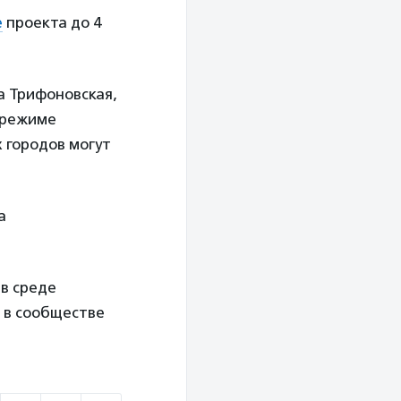
е
проекта до 4
ца Трифоновская,
 режиме
х городов могут
а
 в среде
й в сообществе