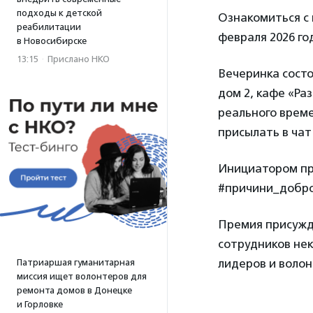
подходы к детской
Ознакомиться с
реабилитации
февраля 2026 го
в Новосибирске
13:15
·
Прислано НКО
Вечеринка состо
дом 2, кафе «Ра
реального време
присылать в ча
Инициатором пр
#причини_добр
Премия присужда
сотрудников нек
лидеров и воло
Патриаршая гуманитарная
миссия ищет волонтеров для
ремонта домов в Донецке
и Горловке