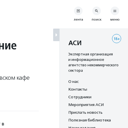
лента
поиск
меню
18+
ние
АСИ
Экспертная организация
и информационное
агентство некоммерческого
сектора
вском кафе
О нас
Контакты
Сотрудники
Мероприятия АСИ
Прислать новость
Полезная библиотека
 в
Наши издания