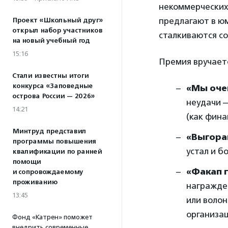
некоммерческих
предлагают в ю
Проект «Школьный друг»
открыл набор участников
сталкиваются со
на новый учебный год
15:16
Премия вручаетс
Стали известны итоги
конкурса «Заповедные
«Мы очен
острова России — 2026»
неудачи —
14:21
(как фина
Минтруд представил
«Выгора
программы повышения
устал и б
квалификации по ранней
помощи
«Факап 
и сопровождаемому
проживанию
награжде
13:45
или воло
организа
Фонд «Катрен» поможет
внедрить современные