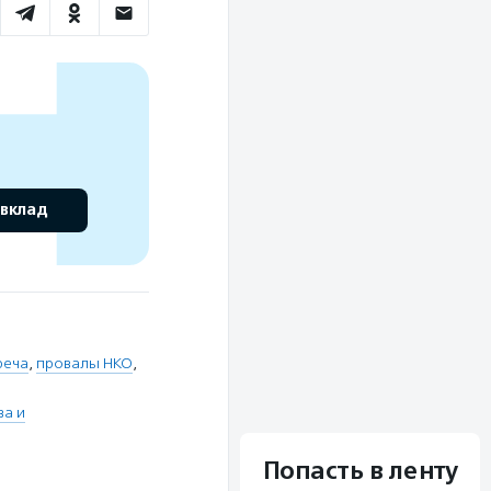
 вклад
реча
,
провалы НКО
,
ва и
Попасть в ленту