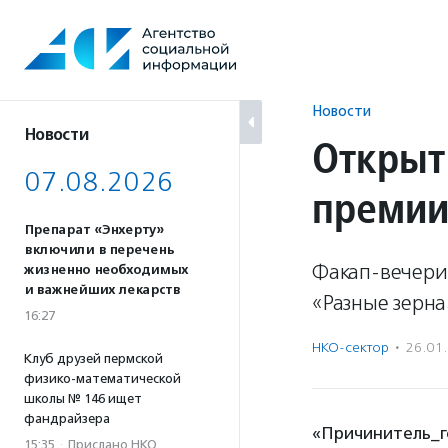
Перейти
к
содержанию
Новости
Новости
Открыт
07.08.2026
премии
Препарат «Энхерту»
включили в перечень
Факап-вечери
жизненно необходимых
и важнейших лекарств
«Разные зерна
16:27
НКО-сектор
·
26.01
Клуб друзей пермской
физико-математической
школы № 146 ищет
фандрайзера
«Причинитель_го
15:35
·
Прислано НКО