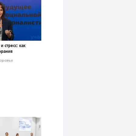
и стресс: как
орания
оровье