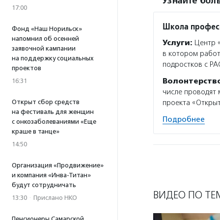
Узнайте боль
17:00
Школа профес
Фонд «Наш Норильск»
напомнил об осенней
Услуги:
Центр «
заявочной кампании
в котором работ
на поддержку социальных
подростков с Р
проектов
Волонтерств
16:31
числе проводят 
Открыт сбор средств
проекта «Открыт
на фестиваль для женщин
Подробнее
с онкозаболеваниями «Еще
краше в танце»
14:50
Организация «Продвижение»
и компания «Инва-Титан»
будут сотрудничать
ВИДЕО ПО ТЕ
13:30
·
Прислано НКО
Пенсионеры Самарской