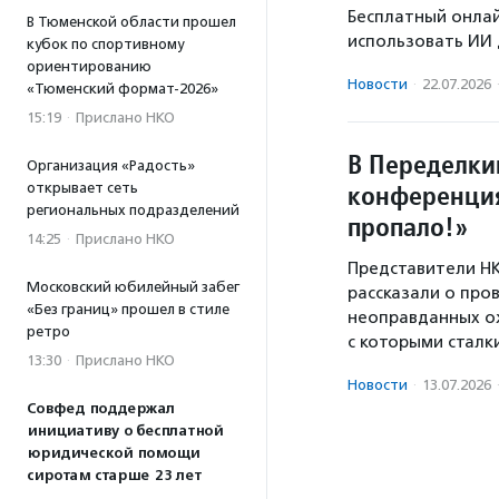
Бесплатный онла
В Тюменской области прошел
использовать ИИ 
кубок по спортивному
ориентированию
Новости
·
22.07.2026
«Тюменский формат-2026»
15:19
·
Прислано НКО
В Переделки
Организация «Радость»
конференция
открывает сеть
региональных подразделений
пропало!»
14:25
·
Прислано НКО
Представители НК
Московский юбилейный забег
рассказали о про
«Без границ» прошел в стиле
неоправданных о
ретро
с которыми сталк
13:30
·
Прислано НКО
Новости
·
13.07.2026
Совфед поддержал
инициативу о бесплатной
юридической помощи
сиротам старше 23 лет