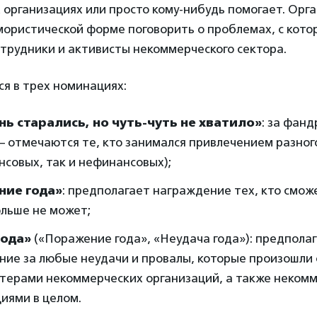
 организациях или просто кому-нибудь помогает. Орг
мористической форме поговорить о проблемах, с кот
трудники и активисты некоммерческого сектора.
я в трех номинациях:
ь старались, но чуть-чуть не хватило»
: за фан
 отмечаются те, кто занимался привлечением разног
нсовых, так и нефинансовых);
ние года»
: предполагает награждение тех, кто смож
ольше не может;
года»
(«Поражение года», «Неудача года»): предпола
ние за любые неудачи и провалы, которые произошли 
нтерами некоммерческих организаций, а также неком
циями в целом.