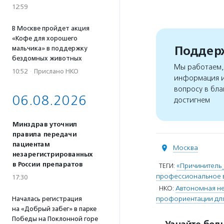
12:59
В Москве пройдет акция
«Кофе для хорошего
Поддерж
мальчика» в поддержку
бездомных животных
Мы работаем, 
10:52
·
Прислано НКО
информация и
вопросу в бла
06.08.2026
достигнем
Минздрав уточнил
правила передачи
пациентам
Москва
незарегистрированных
в России препаратов
ТЕГИ:
«Причинитель
профессиональное 
17:30
НКО:
Автономная не
профориентации для
Началась регистрация
на «Добрый забег» в парке
Победы на Поклонной горе