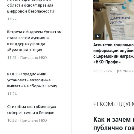
области освоят правила
цифровой безопасности
13:27
Встреча с Андреем Ургантом
стала лотом аукциона
в поддержку фонда
Агентство социально
«Бумажная птица»
информации опубли
с церемонии награ
11:45
·
Прислано НКО
«НКО-Профи»
26.06.2026
·
Гранты и 
В ОП РФ предложили
установить ежегодные
выплаты на сборы в школу
11:24
РЕКОМЕНДУЕ
Стихобиатлон «Км/вслух»
соберет семьи в Липецке
Как и зачем
10:32
·
Прислано НКО
публично го