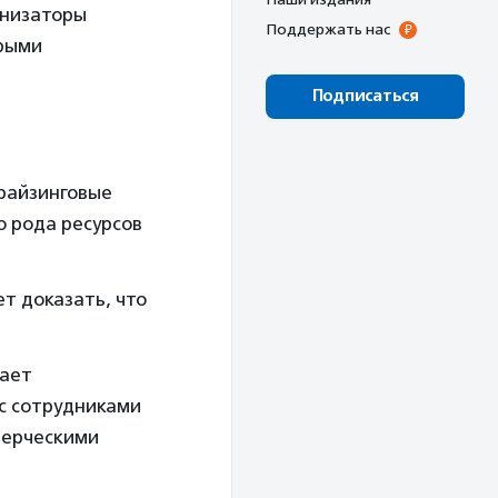
анизаторы
Поддержать нас
орыми
Подписаться
драйзинговые
о рода ресурсов
ет доказать, что
гает
с сотрудниками
мерческими