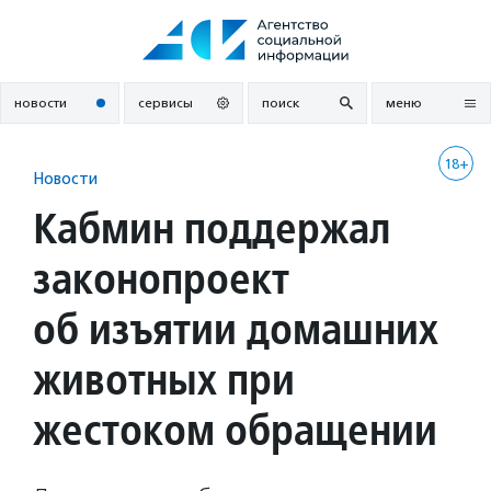
Перейти
к
содержанию
новости
сервисы
поиск
меню
18+
Новости
Кабмин поддержал
законопроект
об изъятии домашних
животных при
жестоком обращении