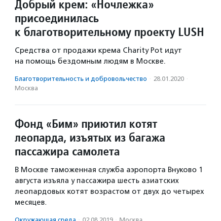
Добрый крем: «Ночлежка»
присоединилась
к благотворительному проекту LUSH
Средства от продажи крема Charity Pot идут
на помощь бездомным людям в Москве.
Благотвори­тель­ность и доброволь­чест­во
·
28.01.2020
·
Москва
Фонд «Бим» приютил котят
леопарда, изъятых из багажа
пассажира самолета
В Москве таможенная служба аэропорта Внуково 1
августа изъяла у пассажира шесть азиатских
леопардовых котят возрастом от двух до четырех
месяцев.
Окружающая среда
·
02.08.2019
·
Москва