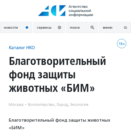
Перейти
к
содержанию
новости
сервисы
поиск
меню
18+
Каталог НКО
Благотворительный
фонд защиты
животных «БИМ»
Москва
·
Волонтерство, Город, Экология
Благотворительный фонд защиты животных
«БИМ»