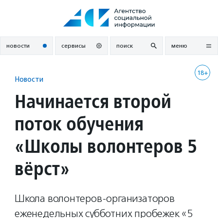
Перейти
к
содержанию
новости
сервисы
поиск
меню
18+
Новости
Начинается второй
поток обучения
«Школы волонтеров 5
вёрст»
Школа волонтеров-организаторов
еженедельных субботних пробежек «5