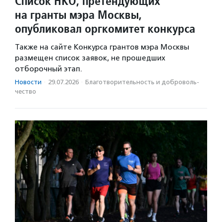
Список НКО, претендующих
на гранты мэра Москвы,
опубликовал оргкомитет конкурса
Также на сайте Конкурса грантов мэра Москвы
размещен список заявок, не прошедших
отборочный этап.
Новости
·
29.07.2026
·
Благотвори­тель­ность и доброволь­
чест­во