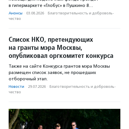
в гипермаркете «Глобус» в Пушкино 8…
Анонсы
·
03.08.2026
·
Благотвори­тель­ность и доброволь­
чест­во
Список НКО, претендующих
на гранты мэра Москвы,
опубликовал оргкомитет конкурса
Также на сайте Конкурса грантов мэра Москвы
размещен список заявок, не прошедших
отборочный этап.
Новости
·
29.07.2026
·
Благотвори­тель­ность и доброволь­
чест­во