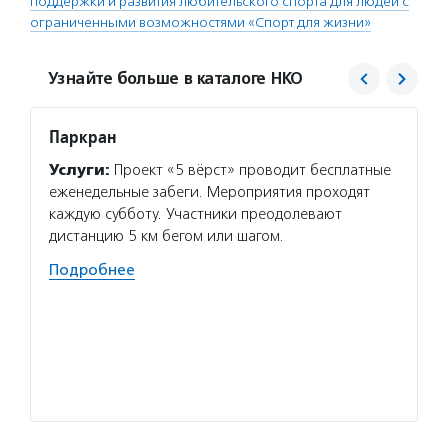
поддержки и развития любительского спорта для людей с
ограниченными возможностями «Спорт для жизни»
Узнайте больше в каталоге НКО
Паркран
Спорт
Услуги:
Проект «5 вёрст» проводит бесплатные
Услуг
еженедельные забеги. Мероприятия проходят
жизни»
каждую субботу. Участники преодолевают
людей 
дистанцию 5 км бегом или шагом.
провод
талант
Подробнее
успехо
Волон
в ключ
в темн
Подро