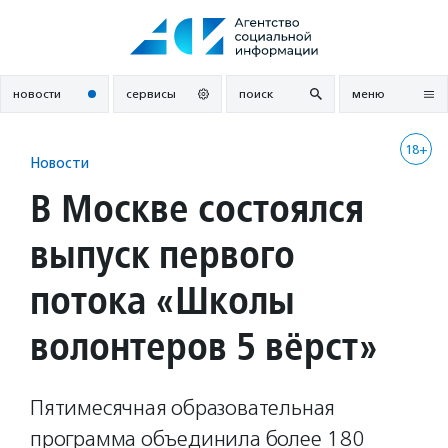
Перейти
к
содержанию
новости
сервисы
поиск
меню
18+
Новости
В Москве состоялся
выпуск первого
потока «Школы
волонтеров 5 вёрст»
Пятимесячная образовательная
программа объединила более 180