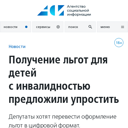
Перейти
к
содержанию
новости
сервисы
поиск
меню
18+
Новости
Получение льгот для
детей
с инвалидностью
предложили упростить
Депутаты хотят перевести оформление
льгот в цифровой формат.