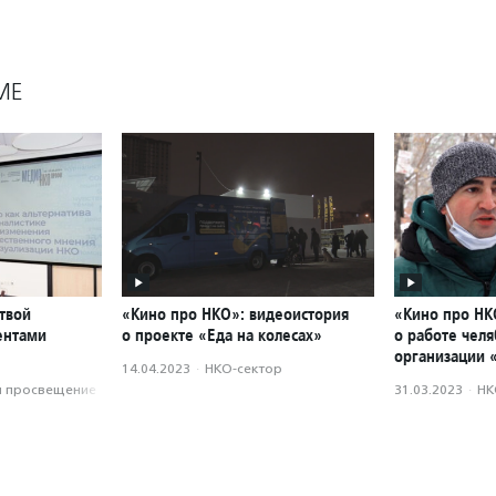
МЕ
твой
«Кино про НКО»: видеоистория
«Кино про НК
ментами
о проекте «Еда на колесах»
о работе чел
организации 
14.04.2023
·
НКО-сектор
и просвещение
31.03.2023
·
НК