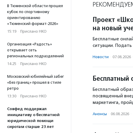
РЕКОМЕНДУЕ
В Тюменской области прошел
кубок по спортивному
Проект «Шко
ориентированию
«Тюменский формат-2026»
на новый уч
15:19
·
Прислано НКО
Бесплатные онлай
Организация «Радость»
ситуации. Подать 
открывает сеть
региональных подразделений
Новости
·
07.08.2026
14:25
·
Прислано НКО
Бесплатный 
Московский юбилейный забег
«Без границ» прошел в стиле
ретро
Бесплатный образ
посвященный вне
13:30
·
Прислано НКО
маркетинга, пройд
Совфед поддержал
Анонсы
·
06.08.2026
·
инициативу о бесплатной
юридической помощи
сиротам старше 23 лет