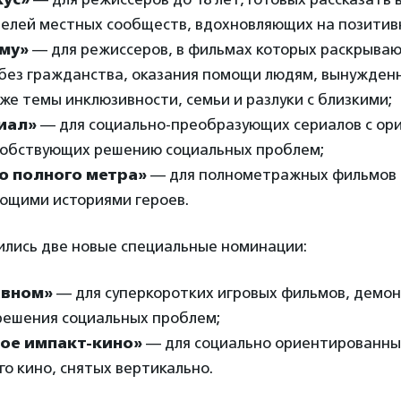
телей местных сообществ, вдохновляющих на позитив
ому»
— для режиссеров, в фильмах которых раскрыва
 без гражданства, оказания помощи людям, вынужден
кже темы инклюзивности, семьи и разлуки с близкими;
иал»
— для социально-преобразующих сериалов с ор
собствующих решению социальных проблем;
о полного метра»
— для полнометражных фильмов 
щими историями героев.
вились две новые специальные номинации:
авном»
— для суперкоротких игровых фильмов, демо
 решения социальных проблем;
ое импакт-кино»
— для социально ориентированны
о кино, снятых вертикально.