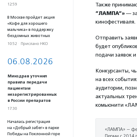
Также принимаю
12:59
”ЛАМПА”»
— за
В Москве пройдет акция
кинофестиваля.
«Кофе для хорошего
мальчика» в поддержку
бездомных животных
Отправить заяв
10:52
·
Прислано НКО
будет опубликов
подачи заявок и
06.08.2026
Конкурсанты, чь
Минздрав уточнил
на всех события
правила передачи
аудитории, позн
пациентам
незарегистрированных
актуальных тре
в России препаратов
комьюнити «ЛА
17:30
Началась регистрация
на «Добрый забег» в парке
«ЛАМПА» — фес
Победы на Поклонной горе
Перми с 2014 г