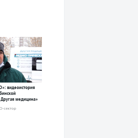
О»: видеоистория
ябинской
«Другая медицина»
О-сектор