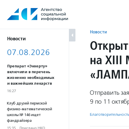
Перейти
к
содержанию
Новости
Новости
Открыт
07.08.2026
на XII
Препарат «Энхерту»
«ЛАМП
включили в перечень
жизненно необходимых
и важнейших лекарств
16:27
Отправить за
9 по 11 октяб
Клуб друзей пермской
физико-математической
Благотвори­тель­ност
школы № 146 ищет
фандрайзера
15:35
·
Прислано НКО