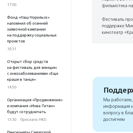
17:00
фильмотека на
Фонд «Наш Норильск»
Фестиваль про
напомнил об осенней
поддержке Мин
заявочной кампании
кинотеатр «Кр
на поддержку социальных
проектов
16:31
Открыт сбор средств
на фестиваль для женщин
с онкозаболеваниями «Еще
краше в танце»
14:50
Поддерж
Мы работаем, 
Организация «Продвижение»
и компания «Инва-Титан»
информация и
будут сотрудничать
вопросу в бла
достигнем
13:30
·
Прислано НКО
Пенсионеры Самарской