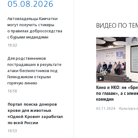
05.08.2026
Автовладельцы Камчатки
ВИДЕО ПО ТЕ
могут получить стикеры
о правилах добрососедства
с бурыми медведями
18:02
Для родственников
пострадавших в результате
атаки беспилотников под
Геленджиком открыли
горячую линию
Кино и НКО: не «бри
16:58
по глазам», а с эле
комедии
Портал поиска доноров
02.11.2024
·
Культура 
крови для животных
«Одной Крови» заработал
по всей России
16:53