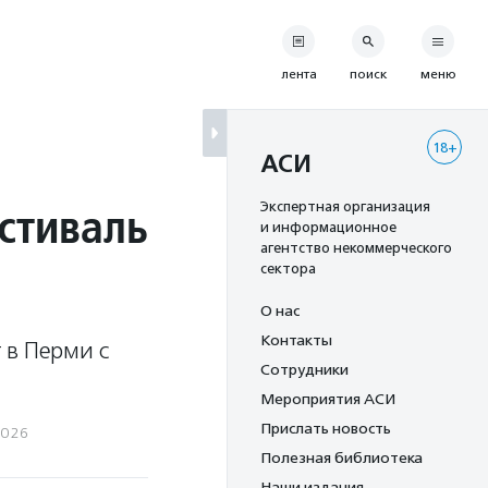
лента
поиск
меню
18+
АСИ
стиваль
Экспертная организация
и информационное
агентство некоммерческого
сектора
О нас
Контакты
 в Перми с
Сотрудники
Мероприятия АСИ
Прислать новость
2026
Полезная библиотека
Наши издания