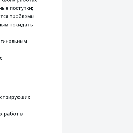
ные поступки;
ются проблемы
ным покидать
игинальным
с
нстрирующих
х работ в