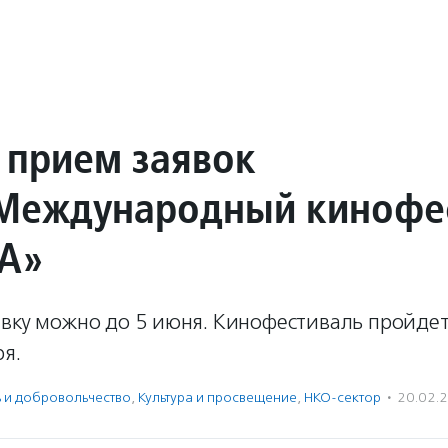
 прием заявок
I Международный кинофе
А»
явку можно до 5 июня. Кинофестиваль пройдет
ря.
ь и доброволь­чест­во
,
Культура и просвещение
,
НКО-сектор
·
20.02.