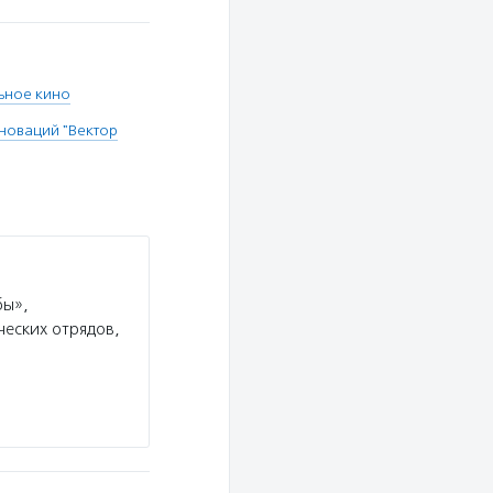
ьное кино
новаций "Вектор
бы»,
еских отрядов,