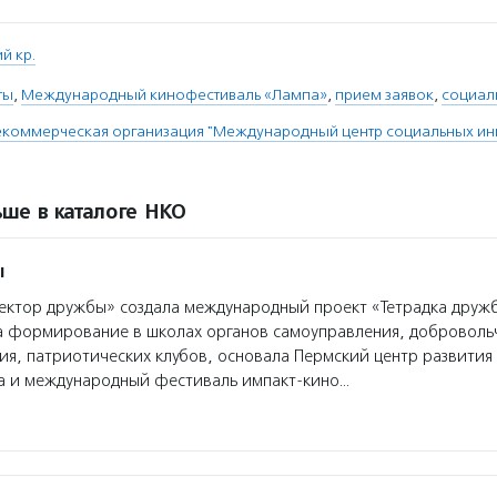
й кр.
ты
,
Международный кинофестиваль «Лампа»
,
прием заявок
,
социал
екоммерческая организация "Международный центр социальных ин
ше в каталоге НКО
ы
ктор дружбы» создала международный проект «Тетрадка друж
а формирование в школах органов самоуправления, добровольч
я, патриотических клубов, основала Пермский центр развития
а и международный фестиваль импакт-кино…