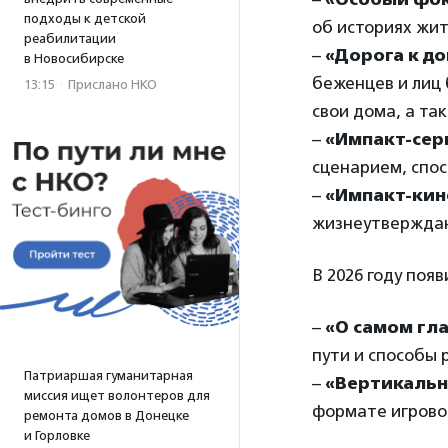
подходы к детской
об историях жи
реабилитации
–
«Дорога к д
в Новосибирске
беженцев и лиц
13:15
·
Прислано НКО
свои дома, а та
–
«Импакт-сер
сценарием, спо
–
«Импакт-кин
жизнеутверждаю
В 2026 году поя
–
«О самом гл
пути и способы
Патриаршая гуманитарная
–
«Вертикальн
миссия ищет волонтеров для
формате игровог
ремонта домов в Донецке
и Горловке