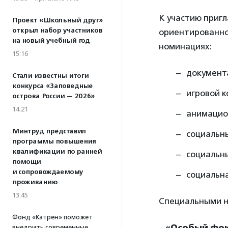
К участию приг
Проект «Школьный друг»
открыл набор участников
ориентированно
на новый учебный год
номинациях:
15:16
документ
Стали известны итоги
конкурса «Заповедные
игровой 
острова России — 2026»
14:21
анимацио
Минтруд представил
социальн
программы повышения
квалификации по ранней
социальн
помощи
и сопровождаемому
социальна
проживанию
13:45
Специальными н
Фонд «Катрен» поможет
–
«Особый фок
внедрить современные