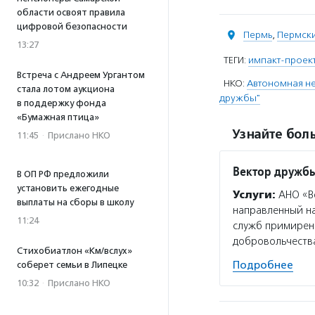
области освоят правила
цифровой безопасности
Пермь
,
Пермски
13:27
ТЕГИ:
импакт-проек
Встреча с Андреем Ургантом
НКО:
Автономная н
стала лотом аукциона
дружбы"
в поддержку фонда
«Бумажная птица»
Узнайте боль
11:45
·
Прислано НКО
Вектор дружб
В ОП РФ предложили
установить ежегодные
Услуги:
АНО «Ве
выплаты на сборы в школу
направленный н
11:24
служб примирени
добровольчеств
Стихобиатлон «Км/вслух»
Подробнее
соберет семьи в Липецке
10:32
·
Прислано НКО