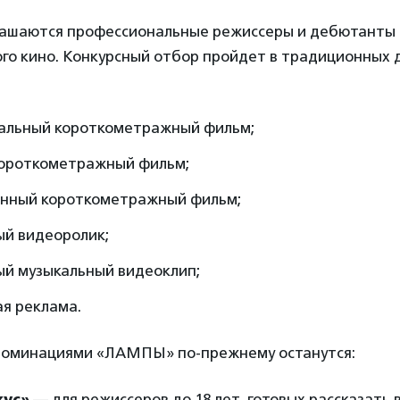
лашаются профессиональные режиссеры и дебютанты
го кино. Конкурсный отбор пройдет в традиционных 
альный короткометражный фильм;
короткометражный фильм;
нный короткометражный фильм;
ый видеоролик;
ый музыкальный видеоклип;
я реклама.
оминациями «ЛАМПЫ» по-прежнему останутся:
ус»
— для режиссеров до 18 лет, готовых рассказать 