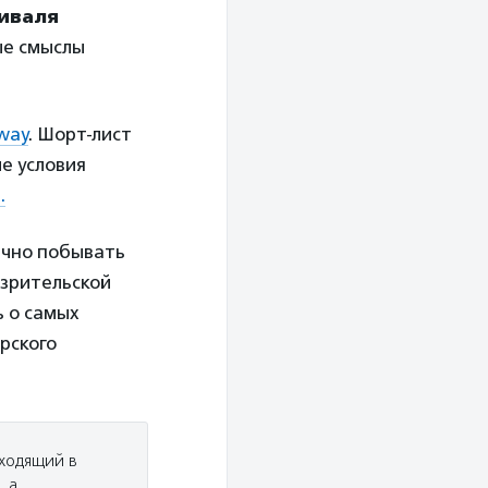
тиваля
ые смыслы
eway
. Шорт-лист
е условия
.
ично побывать
 зрительской
ь о самых
рского
ходящий в
, а