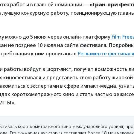
тся работы в главной номинации —
«Гран-при фес
 лучшую конкурсную работу, позиционирующую главн
ку можно до 5 июня через онлайн-платформу
Film Fre
ан не позднее 10 июля на сайте фестиваля. Подробны
 требования к ним прописаны в
Регламенте фестиваля
и работы войдут в шорт-лист, получат возможность л
х кинофестиваля и представить свою работу широкой
акомиться с экспертами в сфере импакт-медиа, узнат
ндах короткометражного кино и стать частью режиссе
МПЫ».
тиваль короткометражного кино международного уровня, про
ода. Его суммарная аудитория составляет более 18 млн человек