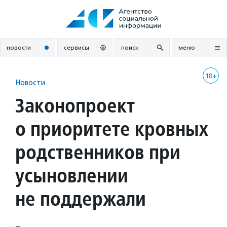
Перейти
к
содержанию
новости
сервисы
поиск
меню
18+
Новости
Законопроект
о приоритете кровных
родственников при
усыновлении
не поддержали