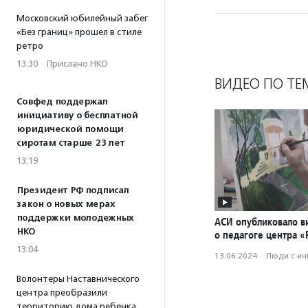
Московский юбилейный забег
«Без границ» прошел в стиле
ретро
13:30
·
Прислано НКО
ВИДЕО ПО ТЕ
Совфед поддержал
инициативу о бесплатной
юридической помощи
сиротам старше 23 лет
13:19
Президент РФ подписал
закон о новых мерах
поддержки молодежных
АСИ опубликовало в
НКО
о педагоге центра 
13:04
13.06.2024
·
Люди с и
Волонтеры Наставнического
центра преобразили
территорию дома ребенка