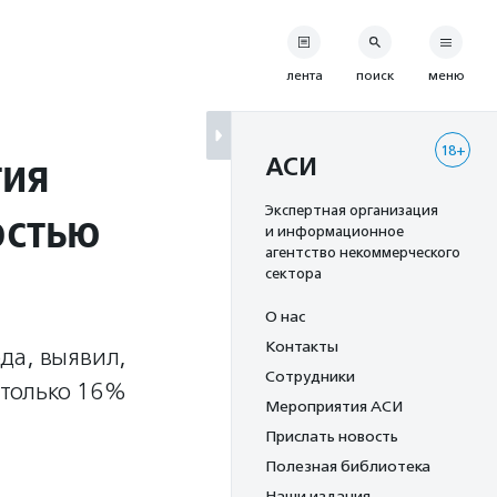
лента
поиск
меню
18+
тия
АСИ
остью
Экспертная организация
и информационное
агентство некоммерческого
сектора
О нас
Контакты
да, выявил,
Сотрудники
 только 16%
Мероприятия АСИ
Прислать новость
Полезная библиотека
Наши издания