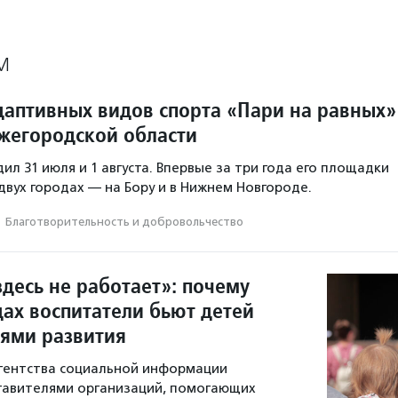
М
даптивных видов спорта «Пари на равных»
жегородской области
л 31 июля и 1 августа. Впервые за три года его площадки
 двух городах — на Бору и в Нижнем Новгороде.
·
Благотвори­тель­ность и доброволь­чест­во
десь не работает»: почему
дах воспитатели бьют детей
тями развития
гентства социальной информации
тавителями организаций, помогающих