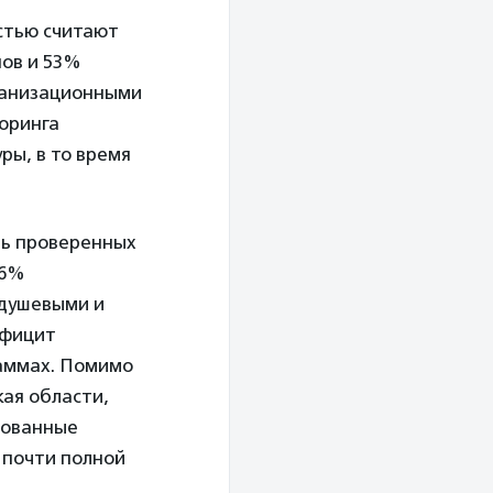
стью считают
нов и 53%
рганизационными
оринга
ры, в то время
ть проверенных
16%
 душевыми и
ефицит
аммах. Помимо
кая области,
рованные
 почти полной