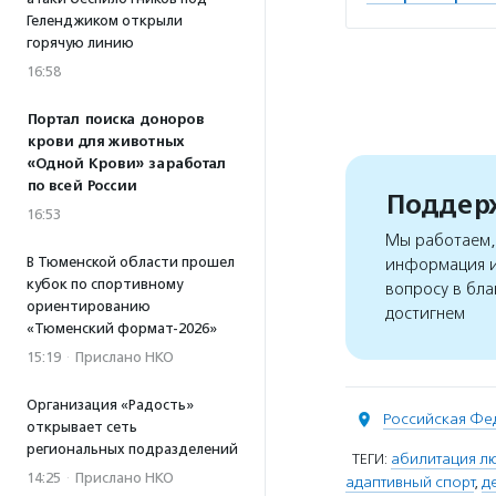
Геленджиком открыли
горячую линию
16:58
Портал поиска доноров
крови для животных
«Одной Крови» заработал
по всей России
Поддерж
16:53
Мы работаем, 
В Тюменской области прошел
информация и
кубок по спортивному
вопросу в бла
ориентированию
достигнем
«Тюменский формат-2026»
15:19
·
Прислано НКО
Организация «Радость»
Российская Фе
открывает сеть
региональных подразделений
ТЕГИ:
абилитация л
14:25
·
Прислано НКО
адаптивный спорт
,
д