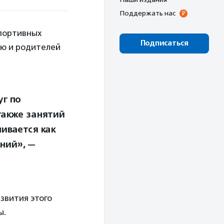
Поддержать нас
спортивных
Подписаться
ью и родителей
уг по
также занятий
ивается как
ний», —
звития этого
ы.