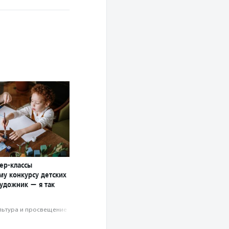
ер-классы
му конкурсу детских
художник — я так
льтура и просвещение