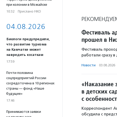
при колонии в Можайске
10:32
·
Прислано НКО
РЕКОМЕНДУЕ
04.08.2026
Фестиваль а
прошел в Ни
Биологи предупредили,
что развитие туризма
Фестиваль проходи
на Камчатке может
навредить косаткам
работали сразу в
17:59
Новости
·
03.08.2026
Почти половина
соцпредприятий России
«Наказание з
сосредоточена в 10 регионах
страны — фонд «Наше
в детских са
будущее»
с особеннос
17:46
Корреспондент А
Принимаются заявки
обсудила с предс
на конкурс эссе