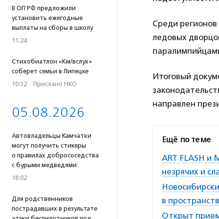
В ОП РФ предложили
установить ежегодные
Среди регионов
выплаты на сборы в школу
ледовых дворцов
11:24
паралимпийцами
Стихобиатлон «Км/вслух»
соберет семьи в Липецке
Итоговый докум
10:32
·
Прислано НКО
законодательст
направлен прези
05.08.2026
Автовладельцы Камчатки
Ещё по теме
могут получить стикеры
о правилах добрососедства
ART FLASH и 
с бурыми медведями
незрячих и с
18:02
Новосибирски
Для родственников
в пространст
пострадавших в результате
Открыт прием
атаки беспилотников под