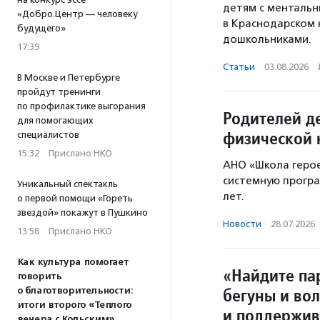
детям с ментальн
«Добро.Центр — человеку
в Краснодарском 
будущего»
дошкольниками.
17:39
Статьи
·
03.08.2026
·
В Москве и Петербурге
пройдут тренинги
по профилактике выгорания
Родителей де
для помогающих
физической 
специалистов
15:32
·
Прислано НКО
АНО «Школа герое
системную програ
Уникальный спектакль
лет.
о первой помощи «Гореть
звездой» покажут в Пушкино
Новости
·
28.07.2026
13:58
·
Прислано НКО
Как культура помогает
«Найдите па
говорить
бегуны и во
о благотворительности:
итоги второго «Теплого
и поддержив
вечера с Кольским»