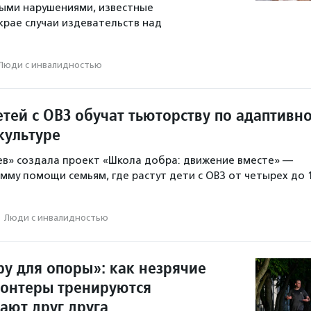
ыми нарушениями, известные
крае случаи издевательств над
Люди с инвалидностью
тей с ОВЗ обучат тьюторству по адаптивн
культуре
в» создала проект «Школа добра: движение вместе» —
мму помощи семьям, где растут дети с ОВЗ от четырех до 
·
Люди с инвалидностью
ру для опоры»: как незрячие
лонтеры тренируются
ают друг друга