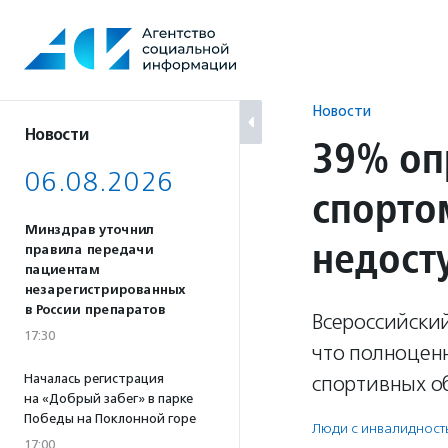
Перейти
к
содержанию
Новости
Новости
39% оп
06.08.2026
спорто
Минздрав уточнил
недост
правила передачи
пациентам
незарегистрированных
в России препаратов
Всероссийски
17:30
что полноцен
Началась регистрация
спортивных о
на «Добрый забег» в парке
Победы на Поклонной горе
Люди с инвалидност
17:00