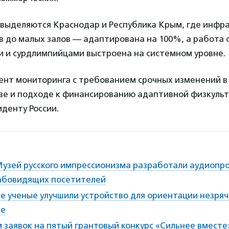
 выделяются Краснодар и Республика Крым, где инфр
 до малых залов — адаптирована на 100%, а работа 
 и сурдлимпийцами выстроена на системном уровне.
ент мониторинга с требованием срочных изменений в
ве и подходе к финансированию адаптивной физкульт
денту России.
Музей русского импрессионизма разработали аудиопр
лабовидящих посетителей
е ученые улучшили устройство для ориентации незря
ве
 заявок на пятый грантовый конкурс «Сильнее вмест