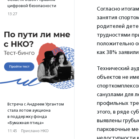
цифровой безопасности
Согласно итога
13:27
занятия спорто
родителей дете
трудностями пр
положительно оц
как 38% заявили
Технический ау
объектов не име
спорткомплексо
санузлами для 
профильных тре
Встреча с Андреем Ургантом
стала лотом аукциона
этого, в ряде с
в поддержку фонда
выявлены грубы
«Бумажная птица»
парковочные ме
11:45
·
Прислано НКО
недоступности 