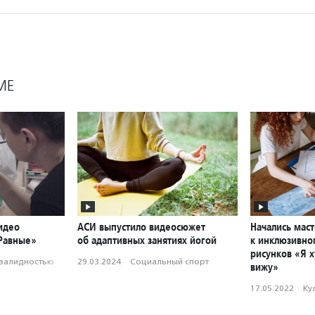
МЕ
идео
АСИ выпустило видеосюжет
Начались маст
«Равные»
об адаптивных занятиях йогой
к инклюзивно
рисунков «Я 
нвалидностью
29.03.2024
·
Социальный спорт
вижу»
17.05.2022
·
Ку