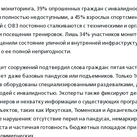
м мониторинга, 39% опрошенных граждан с инвалидно
м полностью недоступными, а 45% взрослых спортсме
й с ОВЗ постоянно сталкиваются с техническими и о
и посещении тренировок. Лишь 34% участников монит
енили состояние уличной и внутренней инфраструкту
 о ее полной непригодности.
дит сооружений подтвердил слова граждан: пятая час
ет даже базовых пандусов или подъемников. Только 
в оборудованы специализированными раздевалками,
людей с инвалидностью. Эксперты также фиксируют д
неров и нехватку информации о существующих прогр
убъектов, таких как Иркутская, Тюменская и Архангельс
е нарушения: отсутствие перил на пандусах, немарки
ста и частичная готовность бюджетных площадок при
коммерческих.