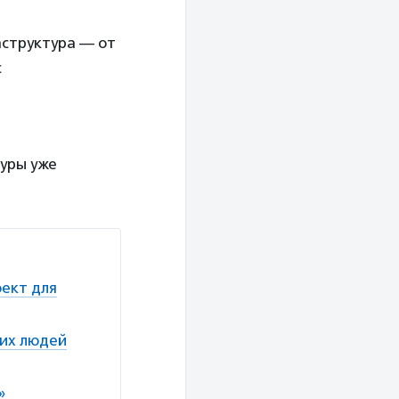
аструктура — от
с
уры уже
оект для
чих людей
е»