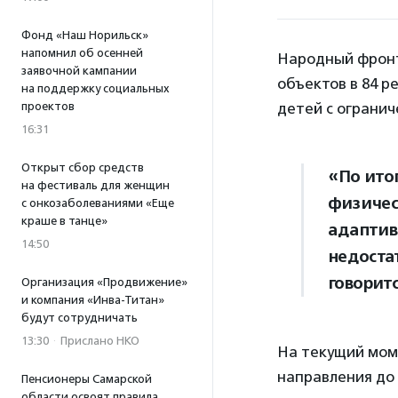
Фонд «Наш Норильск»
напомнил об осенней
Народный фро
заявочной кампании
объектов в 84 р
на поддержку социальных
проектов
детей с ограни
16:31
Открыт сбор средств
«По ито
на фестиваль для женщин
физичес
с онкозаболеваниями «Еще
краше в танце»
адаптив
14:50
недоста
говорит
Организация «Продвижение»
и компания «Инва-Титан»
будут сотрудничать
13:30
·
Прислано НКО
На текущий моме
направления до 
Пенсионеры Самарской
области освоят правила