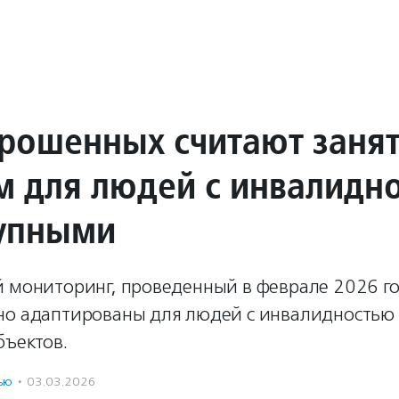
рошенных считают заня
м для людей с инвалидн
упными
й мониторинг, проведенный в феврале 2026 го
но адаптированы для людей с инвалидностью
бъектов.
ью
·
03.03.2026