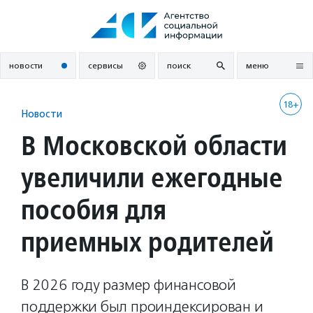
Перейти
к
содержанию
новости
сервисы
поиск
меню
18+
Новости
В Московской области
увеличили ежегодные
пособия для
приемных родителей
В 2026 году размер финансовой
поддержки был проиндексирован и