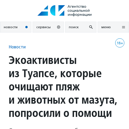
Перейти
к
содержанию
новости
сервисы
поиск
меню
18+
Новости
Экоактивисты
из Туапсе, которые
очищают пляж
и животных от мазута,
попросили о помощи