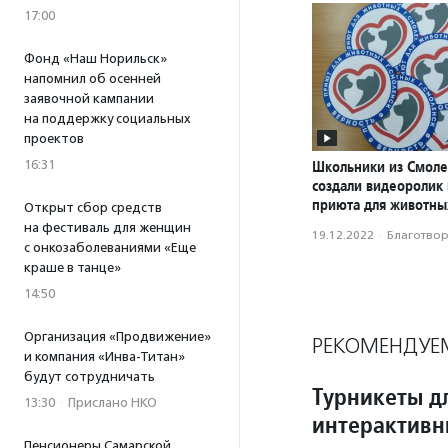
17:00
Фонд «Наш Норильск»
напомнил об осенней
заявочной кампании
на поддержку социальных
проектов
16:31
Школьники из Смоле
создали видеоролик
приюта для животны
Открыт сбор средств
на фестиваль для женщин
19.12.2022
·
Благотвори
с онкозаболеваниями «Еще
краше в танце»
14:50
Организация «Продвижение»
РЕКОМЕНДУЕ
и компания «Инва-Титан»
будут сотрудничать
Турникеты д
13:30
·
Прислано НКО
интерактивн
Пенсионеры Самарской