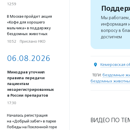
12:59
Поддерж
В Москве пройдет акция
Мы работаем, 
«Кофе для хорошего
информация и
мальчика» в поддержку
вопросу в бла
бездомных животных
достигнем
10:52
·
Прислано НКО
06.08.2026
Кемеровская о
Минздрав уточнил
ТЕГИ:
бездомные ж
правила передачи
бездомных животны
пациентам
незарегистрированных
в России препаратов
17:30
Началась регистрация
ВИДЕО ПО ТЕ
на «Добрый забег» в парке
Победы на Поклонной горе