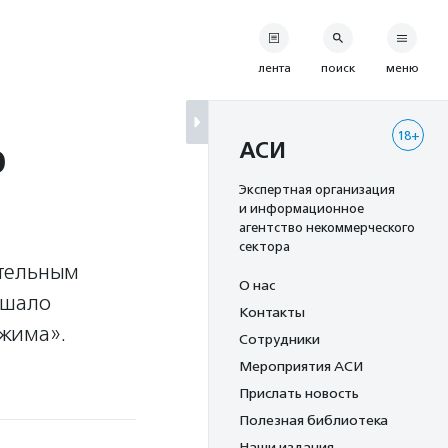
лента
поиск
меню
18+
ю
АСИ
Экспертная организация
и информационное
агентство некоммерческого
сектора
ительным
О нас
ешало
Контакты
ежима».
Сотрудники
Мероприятия АСИ
Прислать новость
Полезная библиотека
Наши издания