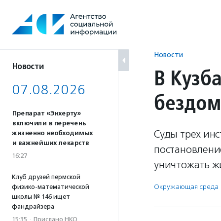
Перейти
к
содержанию
Новости
Новости
В Кузб
07.08.2026
бездом
Препарат «Энхерту»
включили в перечень
Суды трех ин
жизненно необходимых
и важнейших лекарств
постановлени
16:27
уничтожать ж
Клуб друзей пермской
Окружающая среда
физико-математической
школы № 146 ищет
фандрайзера
15:35
·
Прислано НКО