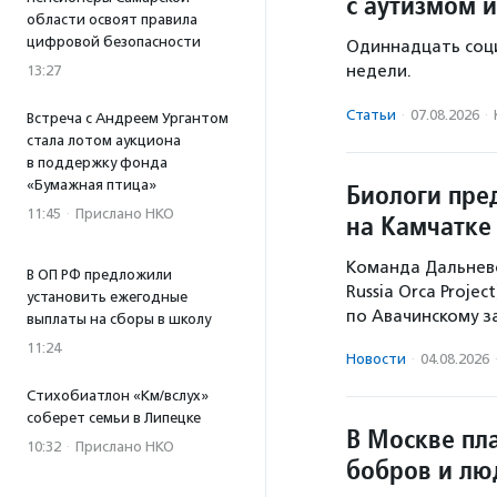
с аутизмом и
области освоят правила
цифровой безопасности
Одиннадцать соц
недели.
13:27
Статьи
·
07.08.2026
·
Встреча с Андреем Ургантом
стала лотом аукциона
в поддержку фонда
«Бумажная птица»
Биологи пре
11:45
·
Прислано НКО
на Камчатке
Команда Дальнево
В ОП РФ предложили
Russia Orca Proje
установить ежегодные
по Авачинскому з
выплаты на сборы в школу
11:24
Новости
·
04.08.2026
Стихобиатлон «Км/вслух»
соберет семьи в Липецке
В Москве пл
10:32
·
Прислано НКО
бобров и лю