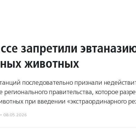
ассе запретили эвтанази
ных животных
станций последовательно признали недейств
е регионального правительства, которое разр
ивотных при введении «экстраординарного р
·
08.05.2026