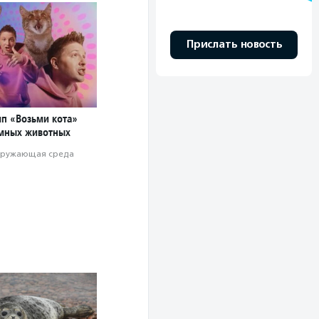
Прислать новость
ип «Возьми кота»
мных животных
ружающая среда