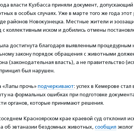
года власти Кузбасса приняли документ, допускающий
ных в особых случаях. Уже в марте того же года этот
яде районов Новокузнецка. Местные жители и зоозащ
д с коллективным иском и добились отмены постановл
была достигнута благодаря выявленным процедурным 
льному закону порядок обращения с животными долже
на (законодательная власть), а не правительство (ис
 принцип был нарушен.
 «Лапы прочь»
подчеркивают
: успех в Кемерове стал
нту на формальных ошибках при подготовке документа
ти органов, которые принимают решения.
 соседнем Красноярском крае краевой суд отклонил и
на об эвтаназии бездомных животных,
сообщил
эколо