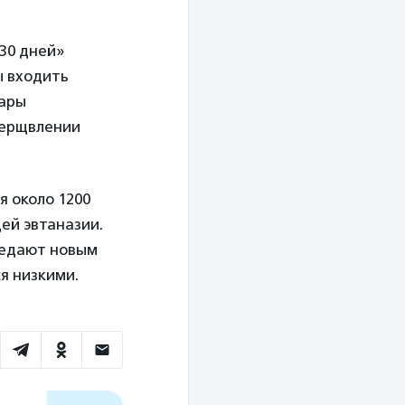
 30 дней»
ы входить
нары
мерщвлении
 около 1200
ей эвтаназии.
редают новым
я низкими.