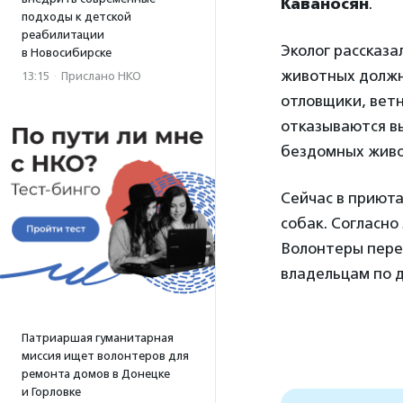
Каваносян
.
подходы к детской
реабилитации
Эколог рассказа
в Новосибирске
животных должн
13:15
·
Прислано НКО
отловщики, ветн
отказываются в
бездомных живо
Сейчас в приют
собак. Согласно
Волонтеры пере
владельцам по 
Патриаршая гуманитарная
миссия ищет волонтеров для
ремонта домов в Донецке
и Горловке