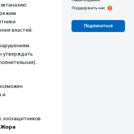
 эвтаназию
Поддержать нас
 режим
итники
Подписаться
ения властей.
нарушениям.
н утверждать
полнительная).
 возможен
 и
ск зоозащитников
г
Жора