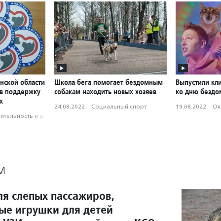
нской области
Школа бега помогает бездомным
Выпустили кл
 в поддержку
собакам находить новых хозяев
ко дню бездо
х
24.08.2022
·
Социальный спорт
19.08.2022
·
Ок
­тель­ность и доброволь­чест­во
М
ля слепых пассажиров,
ые игрушки для детей