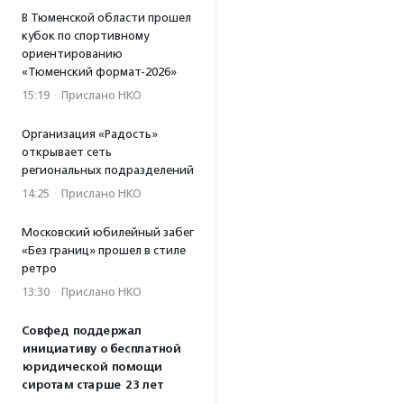
В Тюменской области прошел
кубок по спортивному
ориентированию
«Тюменский формат-2026»
15:19
·
Прислано НКО
Организация «Радость»
открывает сеть
региональных подразделений
14:25
·
Прислано НКО
Московский юбилейный забег
«Без границ» прошел в стиле
ретро
13:30
·
Прислано НКО
Совфед поддержал
инициативу о бесплатной
юридической помощи
сиротам старше 23 лет