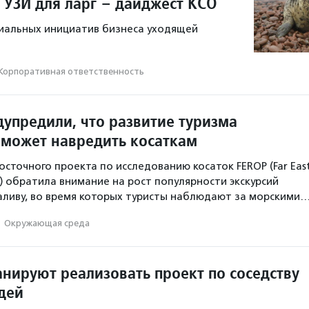
 УЗИ для ларг – дайджест КСО
иальных инициатив бизнеса уходящей
Корпоративная ответственность
дупредили, что развитие туризма
 может навредить косаткам
сточного проекта по исследованию косаток FEROP (Far Eas
ct) обратила внимание на рост популярности экскурсий
аливу, во время которых туристы наблюдают за морскими
·
Окружающая среда
анируют реализовать проект по соседству
дей