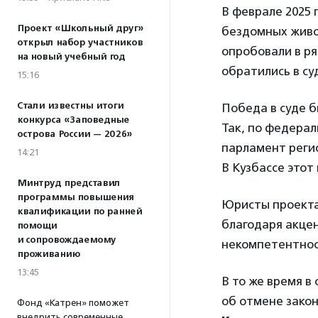
В феврале 2025 
Проект «Школьный друг»
бездомных живот
открыл набор участников
опробовали в р
на новый учебный год
обратились в су
15:16
Стали известны итоги
Победа в суде 
конкурса «Заповедные
Так, по федера
острова России — 2026»
парламент регио
14:21
В Кузбассе этот
Минтруд представил
программы повышения
Юристы проекта
квалификации по ранней
благодаря акце
помощи
и сопровождаемому
некомпетентнос
проживанию
13:45
В то же время в
об отмене зако
Фонд «Катрен» поможет
внедрить современные