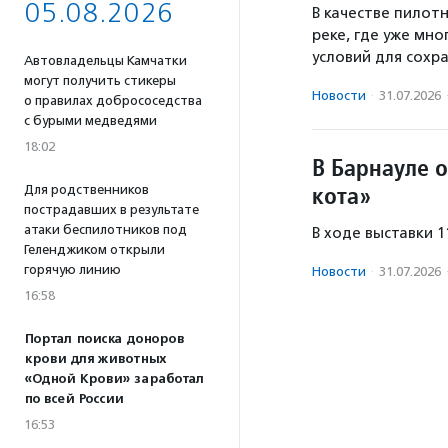
05.08.2026
В качестве пилот
реке, где уже мн
условий для сохр
Автовладельцы Камчатки
могут получить стикеры
Новости
·
31.07.2026
о правилах добрососедства
с бурыми медведями
18:02
В Барнауле 
кота»
Для родственников
пострадавших в результате
атаки беспилотников под
В ходе выставки 
Геленджиком открыли
горячую линию
Новости
·
31.07.2026
16:58
Портал поиска доноров
крови для животных
«Одной Крови» заработал
по всей России
16:53