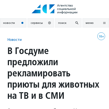
Перейти
к
содержанию
новости
сервисы
поиск
меню
18+
Новости
В Госдуме
предложили
рекламировать
приюты для животных
на ТВ и в СМИ