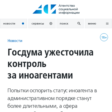
Перейти
к
содержанию
новости
сервисы
поиск
меню
18+
Новости
Госдума ужесточила
контроль
за иноагентами
Попытки оспорить статус иноагента в
административном порядке станут
более длительными, а сфера