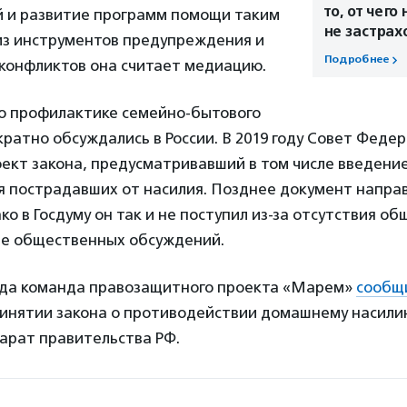
то, от чего 
й и развитие программ помощи таким
не застрах
из инструментов предупреждения и
Подробнее
 конфликтов она считает медиацию.
о профилактике семейно-бытового
ратно обсуждались в России. В 2019 году Совет Феде
оект закона, предусматривавший в том числе введени
я пострадавших от насилия. Позднее документ напра
ко в Госдуму он так и не поступил из-за отсутствия о
оде общественных обсуждений.
года команда правозащитного проекта «Марем»
сообщ
ринятии закона о противодействии домашнему насили
арат правительства РФ.