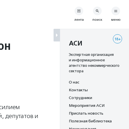
лента
поиск
меню
18+
он
АСИ
Экспертная организация
и информационное
агентство некоммерческого
сектора
О нас
Контакты
Сотрудники
Мероприятия АСИ
асилием
Прислать новость
, депутатов и
Полезная библиотека
Наши издания