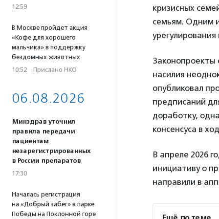
12:59
кризисных семе
семьям. Одним 
В Москве пройдет акция
урегулирования
«Кофе для хорошего
мальчика» в поддержку
бездомных животных
Законопроекты 
10:52
·
Прислано НКО
насилия неоднок
опубликовал пр
06.08.2026
предписаний дл
доработку, одна
Минздрав уточнил
консенсуса в х
правила передачи
пациентам
незарегистрированных
В апреле 2026 
в России препаратов
инициативу о п
17:30
направили в апп
Началась регистрация
на «Добрый забег» в парке
Победы на Поклонной горе
Ещё по теме