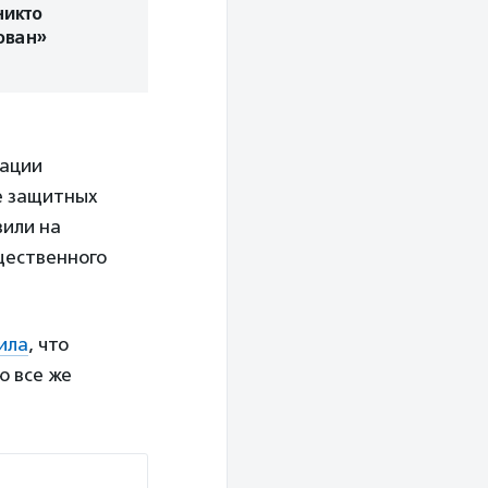
никто
ован»
рации
е защитных
вили на
бщественного
ила
, что
ю все же