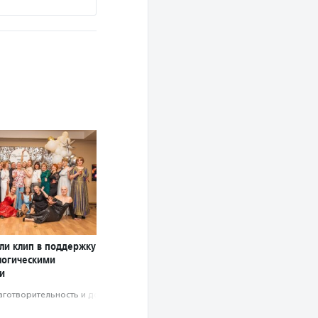
яли клип в поддержку
логическими
и
аготвори­тель­ность и доброволь­чест­во