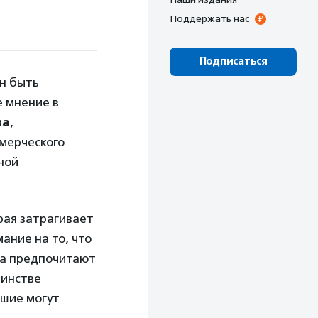
Поддержать нас
Подписаться
н быть
е мнение в
ва
,
мерческого
ной
рая затрагивает
ание на то, что
 а предпочитают
шинстве
вшие могут