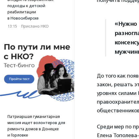
получить поддер
подходы к детской
реабилитации
в Новосибирске
«Нужно 
13:15
·
Прислано НКО
разногл
консенсу
мужчины
До того как по
закон, решать э
уровнях силами 
правоохранител
общественников
Патриаршая гуманитарная
миссия ищет волонтеров для
Среди мер по п
ремонта домов в Донецке
Елена Тополева
и Горловке