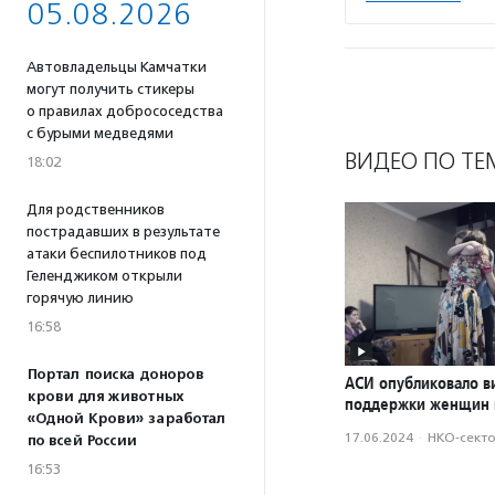
05.08.2026
Автовладельцы Камчатки
могут получить стикеры
о правилах добрососедства
с бурыми медведями
ВИДЕО ПО ТЕ
18:02
Для родственников
пострадавших в результате
атаки беспилотников под
Геленджиком открыли
горячую линию
16:58
Портал поиска доноров
АСИ опубликовало в
крови для животных
поддержки женщин 
«Одной Крови» заработал
17.06.2024
·
НКО-сект
по всей России
16:53