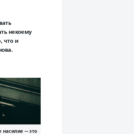
вать
ать некоему
, что и
нова.
 насилие — это