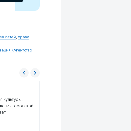
ва детей
,
права
ация «Агентство
Агентство социальной информации
 культуры,
Услуги:
АСИ выпускает новости и аналитичес
ления городской
секторе и в социальной сфере, размещает ново
ает
рассказывает о профессионалах некоммерческ
Подробнее