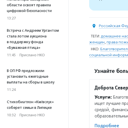
области освоят правила
цифровой безопасности
13:27
Российская Фе
Встреча с Андреем Ургантом
ТЕГИ:
домашнее на
стала лотом аукциона
в поддержку фонда
женщин
,
права пож
«Бумажная птица»
НКО:
Благотворите
социальной информ
11:45
·
Прислано НКО
Узнайте боль
В ОП РФ предложили
установить ежегодные
выплаты на сборы в школу
Доброта Севе
11:24
Услуги:
Благотв
Стихобиатлон «Км/вслух»
ищет лучшие пр
соберет семьи в Липецке
средой, финанс
10:32
·
Прислано НКО
образовательные
Подробнее