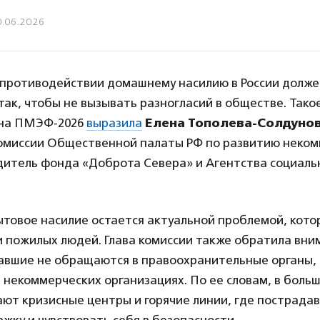
0.06.2026
 противодействии домашнему насилию в России долже
ак, чтобы не вызывать разногласий в обществе. Тако
 на ПМЭФ-2026
выразила
Елена Тополева-Солдуно
омиссии Общественной палаты РФ по развитию неком
одитель фонда «Доброта Севера» и Агентства социаль
ытовое насилие остается актуальной проблемой, кото
 пожилых людей. Глава комиссии также обратила вним
авшие не обращаются в правоохранительные органы,
 некоммерческих организациях. По ее словам, в боль
ют кризисные центры и горячие линии, где пострада