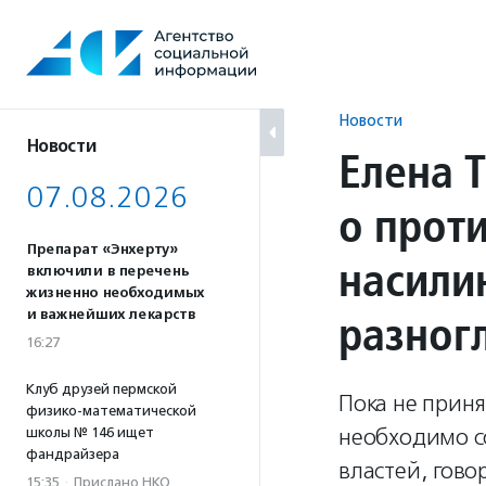
Перейти
к
содержанию
Новости
Новости
Елена 
07.08.2026
о прот
Препарат «Энхерту»
насили
включили в перечень
жизненно необходимых
разног
и важнейших лекарств
16:27
Клуб друзей пермской
Пока не прин
физико-математической
необходимо с
школы № 146 ищет
фандрайзера
властей, говор
15:35
·
Прислано НКО