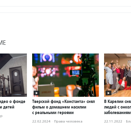
МЕ
идео о фонде
Тверской фонд «Константа» снял
В Карелии сн
и детей
фильм о домашнем насилии
людей с онко
с реальными героями
заболеваниям
ор
22.02.2024
·
Права человека
22.11.2022
·
Бл