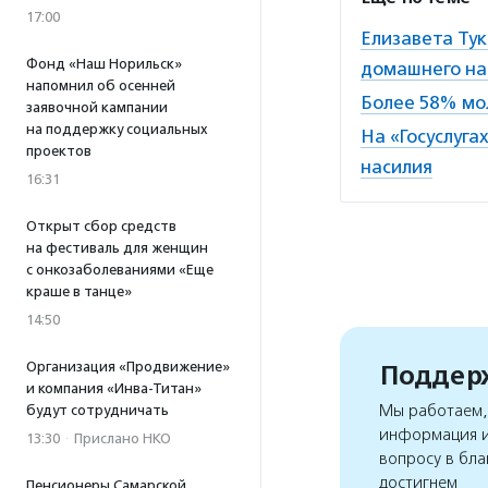
17:00
Елизавета Ту
Фонд «Наш Норильск»
домашнего на
напомнил об осенней
Более 58% мо
заявочной кампании
на поддержку социальных
На «Госуслуг
проектов
насилия
16:31
Открыт сбор средств
на фестиваль для женщин
с онкозаболеваниями «Еще
краше в танце»
14:50
Организация «Продвижение»
Поддерж
и компания «Инва-Титан»
Мы работаем, 
будут сотрудничать
информация и
13:30
·
Прислано НКО
вопросу в бла
достигнем
Пенсионеры Самарской