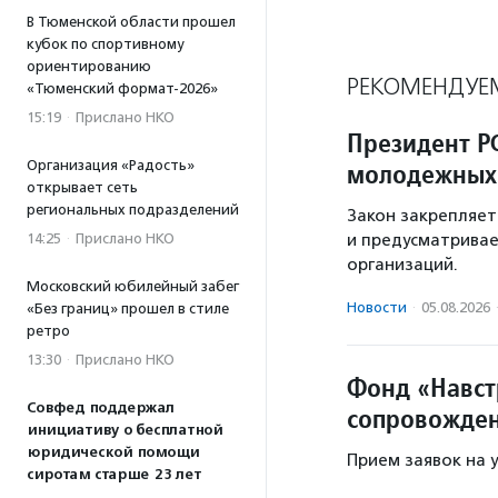
В Тюменской области прошел
кубок по спортивному
ориентированию
РЕКОМЕНДУЕ
«Тюменский формат-2026»
15:19
·
Прислано НКО
Президент Р
Организация «Радость»
молодежных
открывает сеть
региональных подразделений
Закон закрепляе
14:25
·
Прислано НКО
и предусматривае
организаций.
Московский юбилейный забег
Новости
·
05.08.2026
«Без границ» прошел в стиле
ретро
13:30
·
Прислано НКО
Фонд «Навст
Совфед поддержал
сопровожден
инициативу о бесплатной
юридической помощи
Прием заявок на у
сиротам старше 23 лет