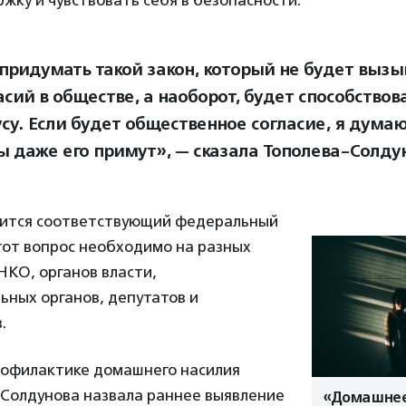
жку и чувствовать себя в безопасности.
придумать такой закон, который не будет вызы
асий в обществе, а наоборот, будет способствов
су. Если будет общественное согласие, я думаю
 даже его примут», — сказала Тополева-Солду
явится соответствующий федеральный
тот вопрос необходимо на разных
НКО, органов власти,
ьных органов, депутатов и
.
рофилактике домашнего насилия
-Солдунова назвала раннее выявление
«Домашнее