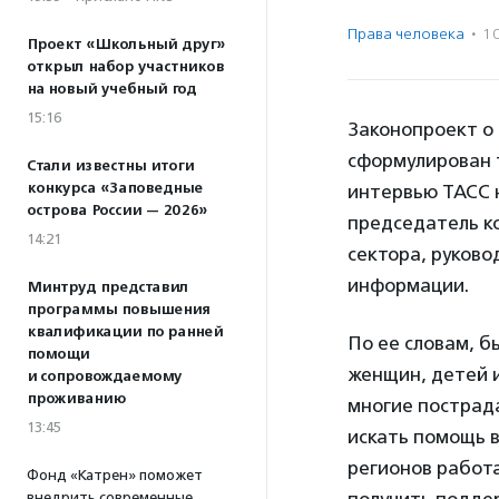
Права человека
·
1
Проект «Школьный друг»
открыл набор участников
на новый учебный год
15:16
Законопроект о
сформулирован т
Стали известны итоги
конкурса «Заповедные
интервью ТАСС
острова России — 2026»
председатель к
14:21
сектора, руков
информации.
Минтруд представил
программы повышения
квалификации по ранней
По ее словам, б
помощи
женщин, детей и
и сопровождаемому
проживанию
многие пострад
13:45
искать помощь в
регионов работа
Фонд «Катрен» поможет
внедрить современные