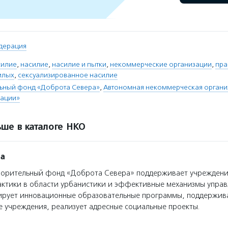
дерация
силие
,
насилие
,
насилие и пытки
,
некоммерческие организации
,
пра
илых
,
сексуализированное насилие
льный фонд «Доброта Севера»
,
Автономная некоммерческая организ
ации»
ше в каталоге НКО
ра
орительный фонд «Доброта Севера» поддерживает учреждения
актики в области урбанистики и эффективные механизмы управ
ирует инновационные образовательные программы, поддержив
 учреждения, реализует адресные социальные проекты.