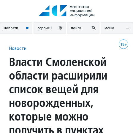
Перейти
к
содержанию
новости
сервисы
поиск
меню
18+
Новости
Власти Смоленской
области расширили
список вещей для
новорожденных,
которые можно
получить в пунктах