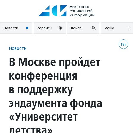
Перейти
к
содержанию
новости
сервисы
поиск
меню
18+
Новости
В Москве пройдет
конференция
в поддержку
эндаумента фонда
«Университет
детства»