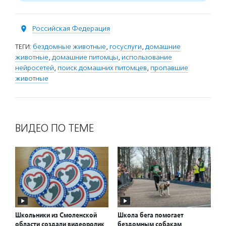
Российская Федерация
ТЕГИ:
бездомные животные
,
госуслуги
,
домашние
животные
,
домашние питомцы
,
использование
нейросетей
,
поиск домашних питомцев
,
пропавшие
животные
ВИДЕО ПО ТЕМЕ
Школьники из Смоленской
Школа бега помогает
области создали видеоролик
бездомным собакам