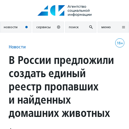
Перейти
к
содержанию
новости
сервисы
поиск
меню
18+
Новости
В России предложили
создать единый
реестр пропавших
и найденных
домашних животных