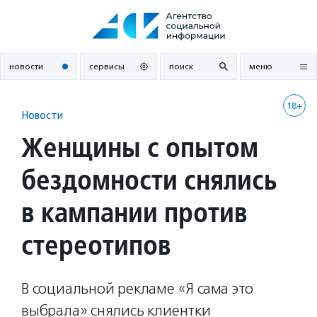
Перейти
к
содержанию
новости
сервисы
поиск
меню
18+
Новости
Женщины с опытом
бездомности снялись
в кампании против
стереотипов
В социальной рекламе «Я сама это
выбрала» снялись клиентки