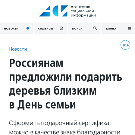
Перейти
к
содержанию
новости
сервисы
поиск
меню
18+
Новости
Россиянам
предложили подарить
деревья близким
в День семьи
Оформить подарочный сертификат
можно в качестве знака благодарности