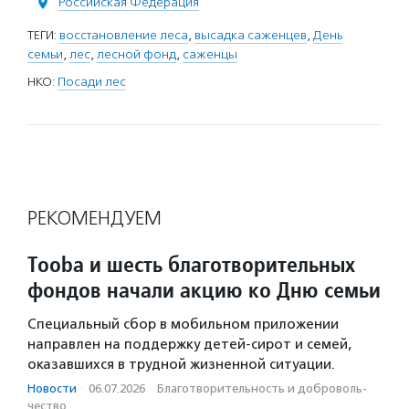
Российская Федерация
ТЕГИ:
восстановление леса
,
высадка саженцев
,
День
семьи
,
лес
,
лесной фонд
,
саженцы
НКО:
Посади лес
РЕКОМЕНДУЕМ
Tooba и шесть благотворительных
фондов начали акцию ко Дню семьи
Специальный сбор в мобильном приложении
направлен на поддержку детей-сирот и семей,
оказавшихся в трудной жизненной ситуации.
Новости
·
06.07.2026
·
Благотвори­тель­ность и доброволь­
чест­во