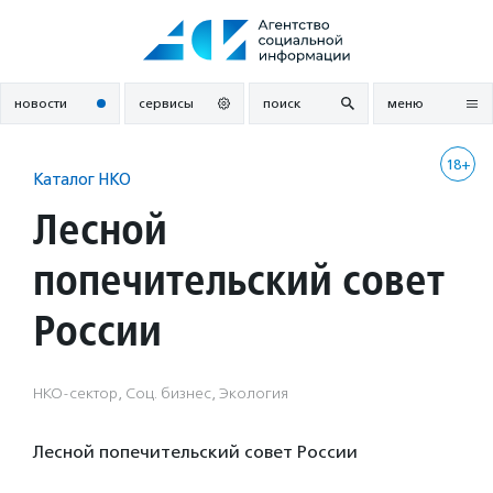
Перейти
к
содержанию
новости
сервисы
поиск
меню
18+
Каталог НКО
Лесной
попечительский совет
России
НКО-сектор, Соц. бизнес, Экология
Лесной попечительский совет России