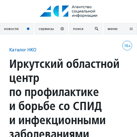
Перейти
к
содержанию
новости
сервисы
поиск
меню
18+
Каталог НКО
Иркутский областной
центр
по профилактике
и борьбе со СПИД
и инфекционными
заболеваниями