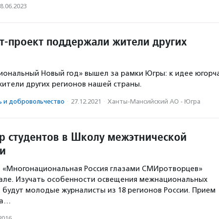
8.06.2023
т-проект поддержали жители других
ональный Новый год» вышел за рамки Югры: к идее югорч
ители других регионов нашей страны.
ь и доброволь­чест­во
·
27.12.2021
·
Ханты-Мансийский АО - Югра
р студентов в Школу межэтнической
и
а «Многонациональная Россия глазами СМИротворцев»
але. Изучать особенности освещения межнациональных
будут молодые журналисты из 18 регионов России. Прием
на…
2016