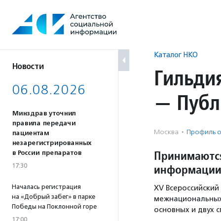
Перейти
к
содержанию
Каталог НКО
Новости
Гильди
06.08.2026
— Публ
Минздрав уточнил
правила передачи
Москва
·
Профиль о
пациентам
незарегистрированных
Принимаются
в России препаратов
17:30
информации
Началась регистрация
ХV Всероссийский
на «Добрый забег» в парке
межнациональных
Победы на Поклонной горе
основных и двух 
17:00