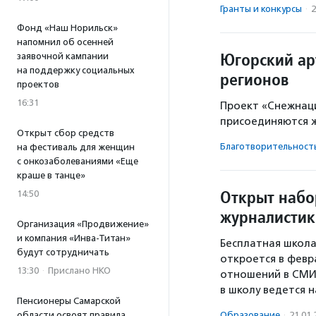
Гранты и конкурсы
·
2
Фонд «Наш Норильск»
напомнил об осенней
Югорский ар
заявочной кампании
на поддержку социальных
регионов
проектов
16:31
Проект «Снежнаци
присоединяются ж
Открыт сбор средств
Благотвори­тель­ност
на фестиваль для женщин
с онкозаболеваниями «Еще
краше в танце»
Открыт набо
14:50
журналистик
Организация «Продвижение»
и компания «Инва-Титан»
Бесплатная школ
будут сотрудничать
откроется в февр
13:30
·
Прислано НКО
отношений в СМИ 
в школу ведется 
Пенсионеры Самарской
области освоят правила
Образование
·
21.01.