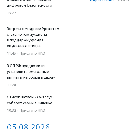
цифровой безопасности
13:27
Встреча с Андреем Ургантом
стала лотом аукциона
в поддержку фонда
«Бумажная птица»
11:45
·
Прислано НКО
В ОП РФ предложили
установить ежегодные
выплаты на сборы в школу
11:24
Стихобиатлон «Км/вслух»
соберет семьи в Липецке
10:32
·
Прислано НКО
05.08.2026