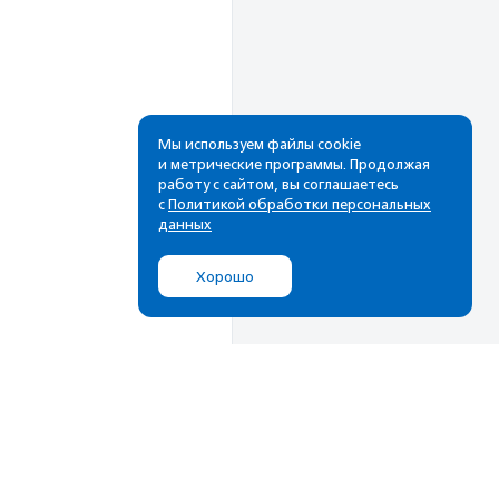
Мы используем файлы cookie
и метрические программы. Продолжая
работу с сайтом, вы соглашаетесь
Рассылка
с
Политикой обработки персональных
данных
Cамые свежие новости,
лучшие материалы в вашем
Хорошо
почтовом ящике
Подписаться