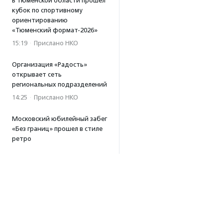
В Тюменской области прошел
кубок по спортивному
ориентированию
«Тюменский формат-2026»
15:19
·
Прислано НКО
Организация «Радость»
открывает сеть
региональных подразделений
14:25
·
Прислано НКО
Московский юбилейный забег
«Без границ» прошел в стиле
ретро
13:30
·
Прислано НКО
Совфед поддержал
инициативу о бесплатной
юридической помощи
сиротам старше 23 лет
13:19