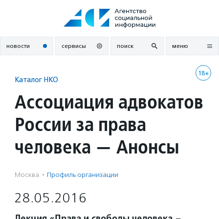
Перейти
к
содержанию
новости
сервисы
поиск
меню
18+
Каталог НКО
Ассоциация адвокатов
России за права
человека — Анонсы
Москва
·
Профиль организации
28.05.2016
Лекция «Права и свободы человека –