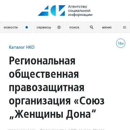
Перейти
к
содержанию
новости
сервисы
поиск
меню
18+
Каталог НКО
Региональная
общественная
правозащитная
организация «Союз
„Женщины Дона“