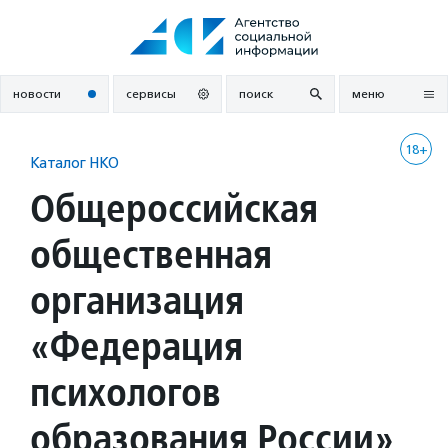
Перейти
к
содержанию
новости
сервисы
поиск
меню
18+
Каталог НКО
Общероссийская
общественная
организация
«Федерация
психологов
образования России»