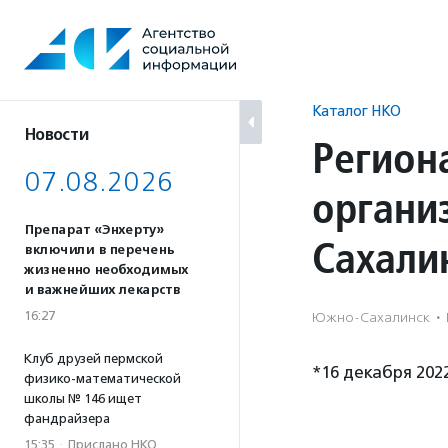
Перейти
к
содержанию
Каталог НКО
Новости
Регион
07.08.2026
органи
Препарат «Энхерту»
Сахали
включили в перечень
жизненно необходимых
и важнейших лекарств
16:27
Южно-Сахалинск
·
Клуб друзей пермской
*16 декабря 202
физико-математической
школы № 146 ищет
фандрайзера
15:35
·
Прислано НКО