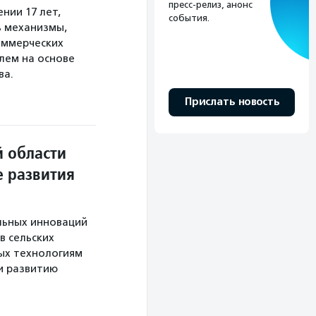
пресс-релиз, анонс
нии 17 лет,
события.
 механизмы,
оммерческих
лем на основе
ва.
Прислать новость
 области
 развития
льных инноваций
в сельских
ных технологиям
и развитию