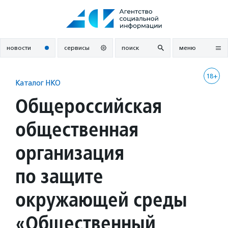
Перейти
к
содержанию
новости
сервисы
поиск
меню
18+
Каталог НКО
Общероссийская
общественная
организация
по защите
окружающей среды
«Общественный