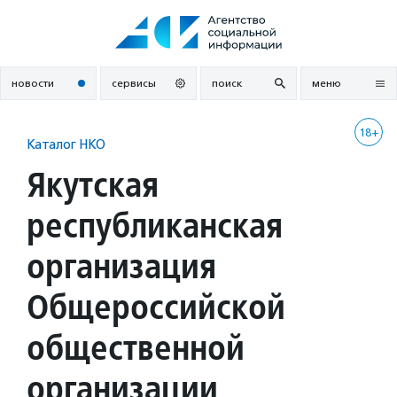
Перейти
к
содержанию
новости
сервисы
поиск
меню
18+
Каталог НКО
Якутская
республиканская
организация
Общероссийской
общественной
организации